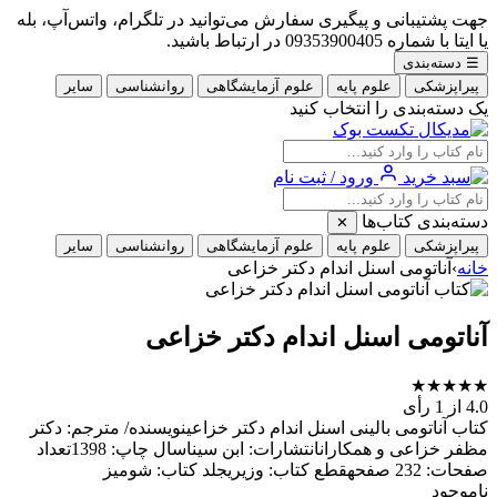
جهت پشتیبانی و پیگیری سفارش می‌توانید در تلگرام، واتس‌آپ، بله
یا ایتا با شماره 09353900405 در ارتباط باشید.
☰
دسته‌بندی
پیراپزشکی
علوم پایه
علوم آزمایشگاهی
روانشناسی
سایر
یک دسته‌بندی را انتخاب کنید
ورود / ثبت نام
دسته‌بندی کتاب‌ها
✕
پیراپزشکی
علوم پایه
علوم آزمایشگاهی
روانشناسی
سایر
خانه
›
آناتومی اسنل اندام دکتر خزاعی
آناتومی اسنل اندام دکتر خزاعی
★
★
★
★
★
4.0
از 1 رأی
کتاب آناتومی بالینی اسنل اندام دکتر خزاعینویسنده/ مترجم: دکتر
مظفر خزاعی و همکارانانتشارات: ابن سیناسال چاپ: 1398تعداد
صفحات: 232 صفحهقطع کتاب: وزیریجلد کتاب: شومیز
ناموجود