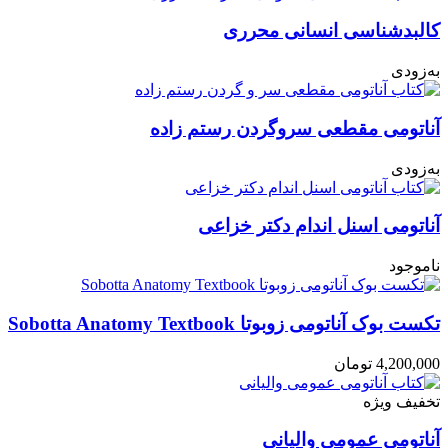
کالبدشناسی انسانی محرری
به‌زودی
آناتومی مقطعی سروگردن رستم زاده
به‌زودی
آناتومی اسنل اندام دکتر خزاعی
ناموجود
تکست بوک آناتومی زوبوتا Sobotta Anatomy Textbook
4,200,000
تومان
تخفیف ویژه
آناتومی عمومی والیانی