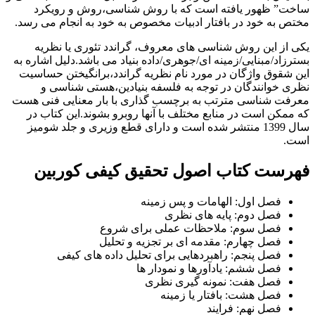
ساخت” ظهور یافته است که با روش شناسی،روش و رویکرد
مختص به خود در بافتار ادبیات مخصوص به خود به انجام می رسد.
یکی از این روش شناسی های معروف، گراندد تئوری یا نظریه
بسترزاد/مبنایی/زمینه ای/جوهری/داده بنیاد می باشد.دلیل اشاره به
این شقوق واژگان در مورد نام نظریه گراندد،برانگیختن حساسیت
نظری خوانندگان در توجه به فلسفه بنیادین،هستی شناسی و
معرفت شناسی مترتب به برچسب گذاری با بار معنایی فنی هست
که ممکن است در منابع مختلف با آنها روبرو بشوند.این کتاب در
سال 1399 منتشر شده است و دارای قطع وزیری و جلد شومیز
است.
فهرست کتاب اصول تحقیق کیفی کوربین
فصل اول: الهامات و پس زمینه
فصل دوم: پایه های نظری
فصل سوم: ملاحظات عملی برای شروع
فصل چهارم: مقدمه ای بر تجزیه و تحلیل
فصل پنجم: راهبردهایی برای تحلیل داده های کیفی
فصل ششم: یادآورها و نمودار ها
فصل هفت: نمونه گیری نظری
فصل هشت: بافتار یا زمینه
فصل نهم: فرایند