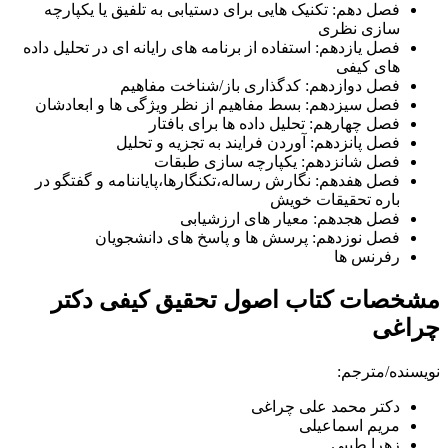
فصل دهم: تکنیک هایی برای دستیابی به تلفیق یا یکپارچه
سازی نظری
فصل یازدهم: استفاده از برنامه های رایانه ای در تحلیل داده
های کیفی
فصل دوازدهم: کدگذاری باز/شناخت مفاهیم
فصل سیزدهم: بسط مفاهیم از نظر ویژگی ها و ابعادشان
فصل چهارهم: تحلیل داده ها برای بافتار
فصل پانزدهم: آوردن فرایند به تجزیه و تحلیل
فصل شانزدهم: یکپارچه سازی طبقات
فصل هفدهم: نگارش رساله،تکنگارها،پایاننامه و گفتگو در
باره تحقیقات خویش
فصل هجدهم: معیار های ارزشیابی
فصل نوزدهم: پرسش ها و پاسخ های دانشجویان
رفرنس ها
مشخصات کتاب اصول تحقیق کیفی دکتر
چراغی
نویسنده/مترجم:
دکتر محمد علی چراغی
مریم اسماعیلی
زهرا طیبی