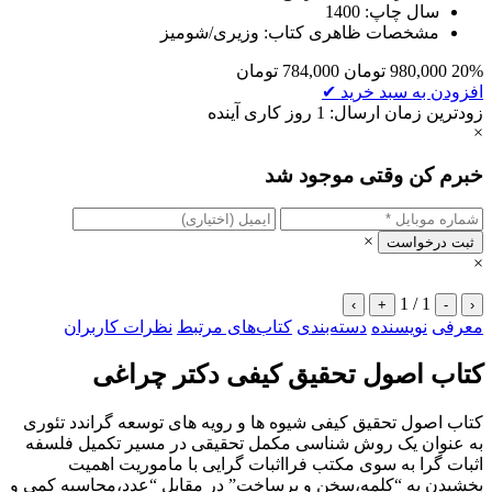
سال چاپ: 1400
مشخصات ظاهری کتاب: وزیری/شومیز
20%
980,000
تومان
784,000
تومان
افزودن به سبد خرید
✔
زودترین زمان ارسال: 1 روز کاری آینده
×
خبرم کن وقتی موجود شد
×
ثبت درخواست
×
1 / 1
›
+
-
‹
معرفی
نویسنده
دسته‌بندی
کتاب‌های مرتبط
نظرات کاربران
کتاب اصول تحقیق کیفی دکتر چراغی
کتاب اصول تحقیق کیفی شیوه ها و رویه های توسعه گراندد تئوری
به عنوان یک روش شناسی مکمل تحقیقی در مسیر تکمیل فلسفه
اثبات گرا به سوی مکتب فرااثبات گرایی با ماموریت اهمیت
بخشیدن به “کلمه،سخن و برساخت” در مقابل “عدد،محاسبه کمی و