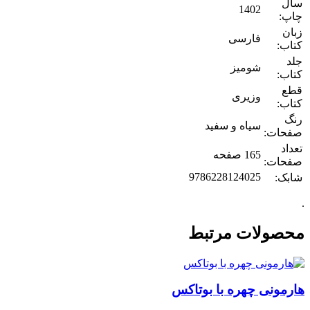
سال
1402
چاپ:
زبان
فارسی
کتاب:
جلد
شومیز
کتاب:
قطع
وزیری
کتاب:
رنگ
سیاه و سفید
صفحات:
تعداد
165 صفحه
صفحات:
9786228124025
شابک:
.
محصولات مرتبط
هارمونی چهره با بوتاکس