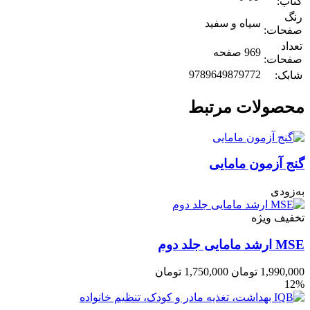
کتاب:
رنگ
سیاه و سفید
صفحات:
تعداد
969 صفحه
صفحات:
9789649879772
شابک:
محصولات مرتبط
گنج آزمون مامایی
به‌زودی
تخفیف ویژه
MSE ارشد مامایی جلد دوم
1,990,000
تومان
1,750,000
تومان
12%