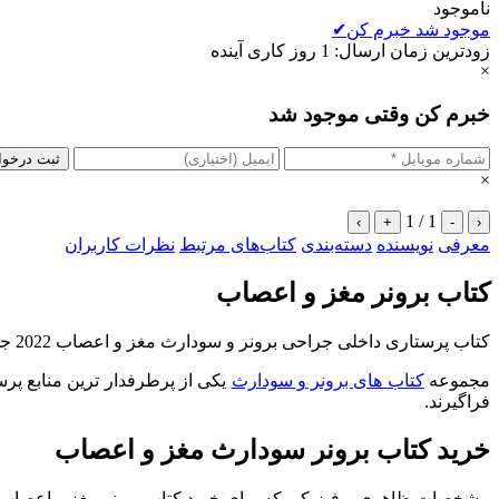
ناموجود
موجود شد خبرم کن
✔
زودترین زمان ارسال: 1 روز کاری آینده
×
خبرم کن وقتی موجود شد
ثبت درخو
×
1 / 1
›
+
-
‹
معرفی
نویسنده
دسته‌بندی
کتاب‌های مرتبط
نظرات کاربران
کتاب برونر مغز و اعصاب
کتاب پرستاری داخلی جراحی برونر و سودارث مغز و اعصاب 2022 جلد 15 از کتاب برونر ویراست پانزدهم است که توسط دکتر میترا زندی و عاطفه سلیمی اکین آبادی ترجمه شده است.
مجموعه
کتاب های برونر و سودارث
یکی از پرطرفدار ترین منابع پرس
فراگیرند.
خرید کتاب برونر سودارث مغز و اعصاب
مشخصات ظاهری و فیزیکی که برای خرید کتاب برونر مغز و اعصاب اند