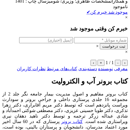
و همکارانمشخصات ظاهری: وزیری/ شومیزسال چاپ : 1401
ناموجود
موجود شد خبرم کن
✔
×
خبرم کن وقتی موجود شد
×
ثبت درخواست
×
1 / 1
›
+
-
‹
معرفی
نویسنده
دسته‌بندی
کتاب‌های مرتبط
نظرات کاربران
کتاب برونر آب و الکترولیت
کتاب برونر مفاهیم و اصول مدیریت بیمار جامعه نگر جلد 2 از
مجموعه 16 جلدی پرستاری داخلی و جراحی برونر و سودارث
ویراست پانزدهم است که توسط دﮐﺘﺮ ﻣﺮﯾﻢ آﻗﺎﺑﺮاری، دﮐﺘﺮ زﻫﺮا
ﺗﺬﮐﺮی، دﮐﺘﺮ ﻃﻮﺑﺎ ﺣﺴﯿﻨﯽ ﻋﺰﯾﺰی، دﮐﺘﺮ ﻣﺼﻄﻔﯽ ﺷﻮﮐﺘﯽ اﺣﻤﺪآﺑﺎد و
ﺷﺎدی ﻋﺒﺪاﻟﻪ زرﮔﺮ ترجمه و توسط دکتر ناهید دهقان نیری
ویراستاری شده است.
کتاب برونر
پرستاری که در 60 سال اخیر
مورد اعتماد مدرسان، دانشجویان و پرستاران بالینی، بوده است،