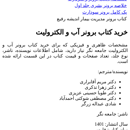
خلاصه برونر بشری جلد اول
پک کامل برونر سودارث
کتاب برونر مدیریت بیمار اندیشه رفیع
خرید کتاب برونر آب و الکترولیت
مشخصات ظاهری و فیزیکی که برای خرید کتاب برونر آب و
الکترولیت جامعه نگر نیاز دارید، شامل اطلاعات نویسنده، ناشر،
نوع جلد، تعداد صفحات و قیمت کتاب در این قسمت ارائه شده
است.
نویسنده/مترجم:
دﮐﺘﺮ ﻣﺮﯾﻢ آﻗﺎﺑﺮاری
دﮐﺘﺮ زﻫﺮا ﺗﺬﮐﺮی
دﮐﺘﺮ ﻃﻮﺑﺎ ﺣﺴﯿﻨﯽ ﻋﺰﯾﺰی
دﮐﺘﺮ ﻣﺼﻄﻔﯽ ﺷﻮﮐﺘﯽ اﺣﻤﺪآﺑﺎد
ﺷﺎدی ﻋﺒﺪاﻟﻪ زرﮔﺮ
ناشر: جامعه نگر
سال انتشار: 1401
زبان کتاب: فارسی