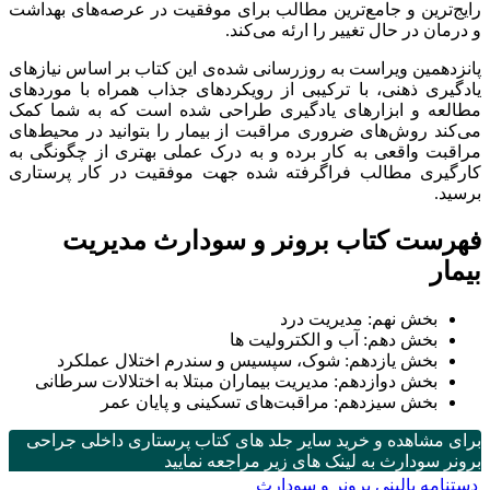
رایج‌ترین و جامع‌ترین مطالب برای موفقیت در عرصه‌های بهداشت
و درمان در حال تغییر را ارئه می‌کند.
پانزدهمین ویراست به روزرسانی شده‌ی این کتاب بر اساس نیازهای
یادگیری ذهنی، با ترکیبی از رویکردهای جذاب همراه با موردهای
مطالعه و ابزارهای یادگیری طراحی شده است که به شما کمک
می‌کند روش‌های ضروری مراقبت از بیمار را بتوانید در محیط‌های
مراقبت واقعی به کار برده و به درک عملی بهتری از چگونگی به
کارگیری مطالب فراگرفته شده جهت موفقیت در کار پرستاری
برسید.
فهرست کتاب برونر و سودارث مدیریت
بیمار
بخش نهم: مدیریت درد
بخش دهم: آب و الکترولیت ها
بخش یازدهم: ﺷﻮک، ﺳﭙﺴﯿﺲ و ﺳﻨﺪرم اﺧﺘﻼل ﻋﻤﻠﮑﺮد
بخش دوازدهم: ﻣﺪﯾﺮﯾﺖ ﺑﯿﻤﺎران ﻣﺒﺘﻼ ﺑﻪ اﺧﺘﻼﻻت ﺳﺮﻃﺎﻧﯽ
بخش سیزدهم: ﻣﺮاﻗﺒﺖ‌ﻫﺎی ﺗﺴﮑﯿﻨﯽ و ﭘﺎﯾﺎن ﻋﻤﺮ
برای مشاهده و خرید سایر جلد های کتاب پرستاری داخلی جراحی
برونر سودارث به لینک های زیر مراجعه نمایید
دستنامه بالینی برونر و سودارث