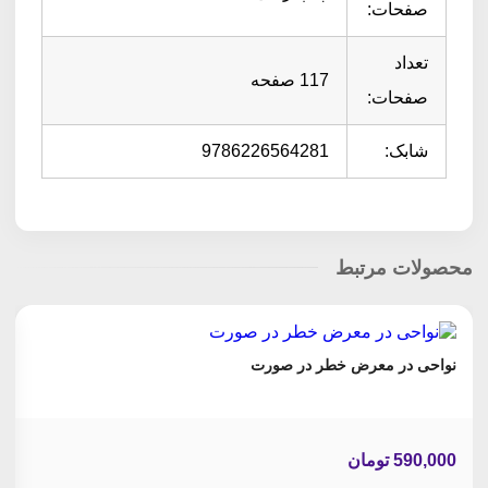
صفحات:
تعداد
117 صفحه
صفحات:
شابک:
9786226564281
محصولات مرتبط
نواحی در معرض خطر در صورت
590,000
تومان