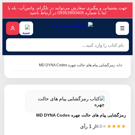
جهت پشتیبانی و پیگیری سفارش می‌توانید در تلگرام، واتس‌آپ، بله یا
ایتا با شماره 09353900405 در ارتباط باشید.
☰
›
خانه
رمزگشایی پیام های حالت چهره MD DYNA Codes
رمزگشایی پیام های حالت چهره MD DYNA Codes
★
★
★
★
★
از 1 رأی
4.0