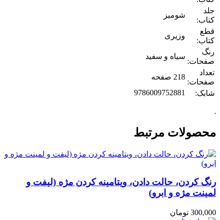
جلد
شومیز
کتاب:
قطع
وزیری
کتاب:
رنگ
سیاه و سفید
صفحات:
تعداد
218 صفحه
صفحات:
9786009752881
شابک:
.
محصولات مرتبط
رنگ کردن، حالت دادن، ویتامینه کردن مژه (لیفت و
لمینت مژه و ابرو)
300,000
تومان