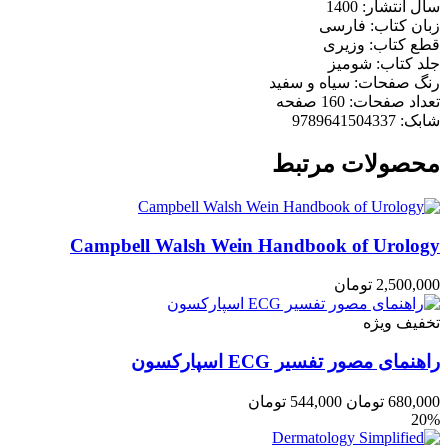
سال انتشار: 1400
زبان کتاب: فارسی
قطع کتاب: وزیری
جلد کتاب: شومیز
رنگ صفحات: سیاه و سفید
تعداد صفحات: 160 صفحه
شابک: 9789641504337
محصولات مرتبط
Campbell Walsh Wein Handbook of Urology
2,500,000
تومان
تخفیف ویژه
راهنمای مصور تفسير ECG اسپارکسون
680,000
تومان
544,000
تومان
20%