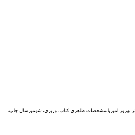
یسنده/مترجم: دکتر رضا عرفانیان، دکتر بهروز امیریانمشخصات ظاهری کتاب: وزیری، شومیزسال چاپ: