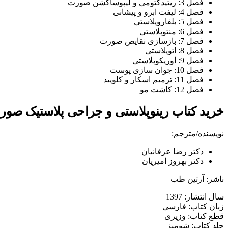
فصل 3: ریتیدکتومی و لیپوساکشن صورت
فصل 4: لیفت ابرو و پیشانی
فصل 5: بلفاروپلاستی
فصل 6: منتوپلاستی
فصل 7: بازسازی نقایص صورت
فصل 8: اتوپلاستی
فصل 9: اوریکوپلاستی
فصل 10: جوان سازی پوست
فصل 11: ترمیم اسکار و کلویید
فصل 12: کاشت مو
خرید کتاب رینوپلاستی و جراحی پلاستیک صو
نویسنده/مترجم:
دکتر رضا عرفانیان
دکتر بهروز امیریان
ناشر: آرتین طب
سال انتشار: 1397
زبان کتاب: فارسی
قطع کتاب: وزیری
جلد کتاب: شومیز