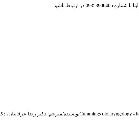
 در ارتباط باشید.
ترجمه Cummings otolaryngology - head and neck surgeryنو