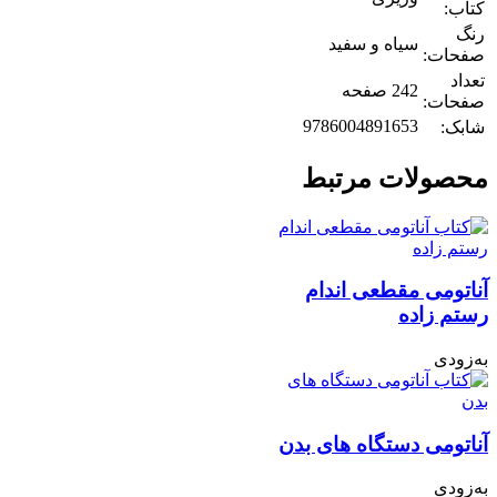
کتاب:
رنگ
سیاه و سفید
صفحات:
تعداد
242 صفحه
صفحات:
9786004891653
شابک:
محصولات مرتبط
آناتومی مقطعی اندام
رستم زاده
به‌زودی
آناتومی دستگاه های بدن
به‌زودی