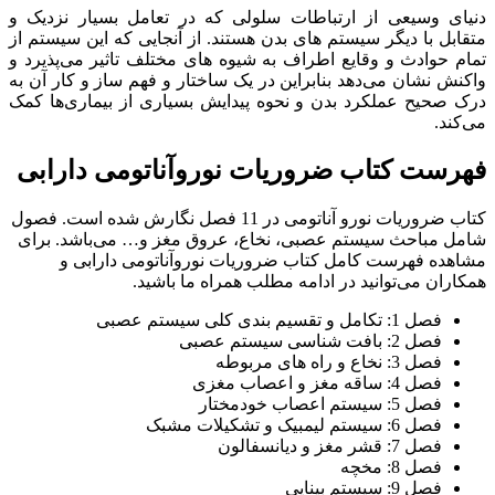
دنیای وسیعی از ارتباطات سلولی که در تعامل بسیار نزدیک و
متقابل با دیگر سیستم های بدن هستند. از آنجایی که این سیستم از
تمام حوادث و وقایع اطراف به شیوه های مختلف تاثیر می‌پذیرد و
واکنش نشان می‌دهد بنابراین در یک ساختار و فهم ساز و کار آن به
درک صحیح عملکرد بدن و نحوه پیدایش بسیاری از بیماری‌ها کمک
می‌کند.
فهرست کتاب ضروریات نوروآناتومی دارابی
کتاب ضروریات نورو آناتومی در 11 فصل نگارش شده است. فصول
شامل مباحث سیستم عصبی، نخاع، عروق مغز و… می‌باشد. برای
مشاهده فهرست کامل کتاب ضروریات نوروآناتومی دارابی و
همکاران می‌توانید در ادامه مطلب همراه ما باشید.
فصل 1: تکامل و تقسیم بندی کلی سیستم عصبی
فصل 2: بافت شناسی سیستم عصبی
فصل 3: نخاع و راه های مربوطه
فصل 4: ساقه مغز و اعصاب مغزی
فصل 5: سیستم اعصاب خودمختار
فصل 6: سیستم لیمبیک و تشکیلات مشبک
فصل 7: قشر مغز و دیانسفالون
فصل 8: مخچه
فصل 9: سیستم بینایی