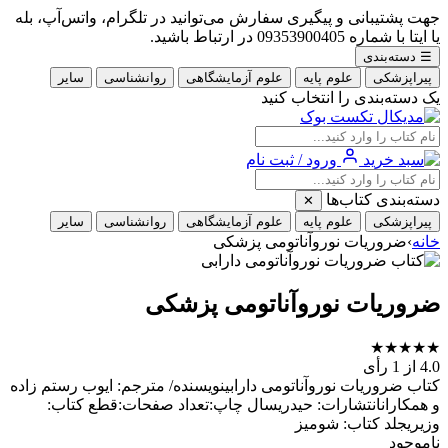
جهت پشتیبانی و پیگیری سفارش می‌توانید در تلگرام، واتس‌آپ، بله
یا ایتا با شماره 09353900405 در ارتباط باشید.
☰
دسته‌بندی
پیراپزشکی
علوم پایه
علوم آزمایشگاهی
روانشناسی
سایر
یک دسته‌بندی را انتخاب کنید
ورود / ثبت نام
دسته‌بندی کتاب‌ها
✕
پیراپزشکی
علوم پایه
علوم آزمایشگاهی
روانشناسی
سایر
خانه
›
ضروریات نوروآناتومی پزشکی
ضروریات نوروآناتومی پزشکی
★
★
★
★
★
4.0
از 1 رأی
کتاب ضروریات نوروآناتومی دارابینویسنده/ مترجم: ایوب رستم زاده
و همکارانانتشارات: حیدریسال چاپ:تعداد صفحات:قطع کتاب:
وزیریجلد کتاب: شومیز
ناموجود