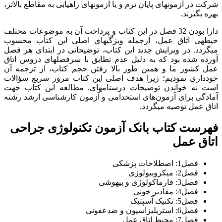
شرکت در آزمون‎های پایان ترم و یا آزمون‎های راه‎یابی به مقاطع بالاتر،
بهره بگیرند.
دارا بودن 32 فصل در این کتاب و پرداخت آن به موضوعات مختلف
حیطه‎ی اتاق عمل، ازجمله ویژگی‎های اصلی این کتاب محسوب
می‎گردد. در ویرایش جدید این کتاب، توضیحاتی در ابتدای هر فصل
آورده شده بود که به دلیل عدم تطابق با سرفصل‎های دروس اتاق
عمل کشور ما و همین طور بالا رفتن حجم کتاب، از ترجمه آن
خودداری نمودیم؛ زیرا هدف اصلی این کتاب مرور سریع سؤالات
است نه خواندن توضیحات درسنامه‎ای. مطالعه این کتاب جهت
آمادگی برای آزمون‌های استخدامی و آزمون کارشناسی ارشد رشته
اتاق عمل توصیه میگردد.
فهرست کتاب بانک آزمون تکنولوژی جراحی
اتاق عمل
فصل1: اصطلاحات پزشکی
فصل2: میکروبیولوژی
فصل3: فارماکولوژی و بیهوشی
فصل4: مقادیر خونی
فصل5: تکنیک آسپتیک
فصل6: استریلیزاسیون و ضدعفونی
فصل7: محیط اتاق عمل