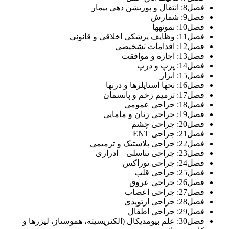
فصل8: انتقال و پوزیشن دهی بیمار
فصل9: شمارش
فصل10: نمونه‎ها
فصل11: وظایف پزشکی اخلاقی و قانونی
فصل12: اقدامات تشخیصی
فصل13: اجازه و موافقت
فصل14: پرپ و درپ
فصل15: ابزار
فصل16: نخ‎ها استاپلرها و درن‎ها
فصل17: ترمیم زخم و پانسمان
فصل18: جراحی عمومی
فصل19: جراحی زنان و مامایی
فصل20: جراحی چشم
فصل21: جراحی ENT
فصل22: جراحی پلاستیک و ترمیمی
فصل23: جراحی تناسلی – ادراری
فصل24: جراحی توراکس
فصل25: جراحی قلب
فصل26: جراحی عروق
فصل27: جراحی اعصاب
فصل28: جراحی ارتوپدی
فصل29: جراحی اطفال
فصل30: علم بیومدیکال (الکتریسیته، هموستاز، لیزرها و