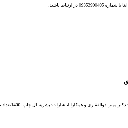
 در ارتباط باشید.
ی
تشارات: بشریسال چاپ: 1400تعداد صفحات: 1334 صفحهقطع کتاب: رحلیجلد کتاب: گالینگور