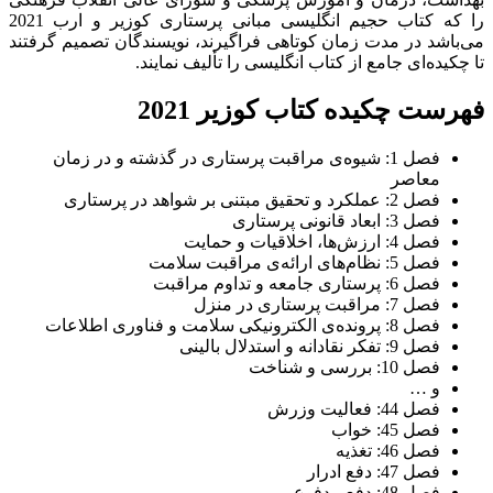
را ﮐﻪ ﮐﺘﺎب ﺣﺠﯿﻢ اﻧﮕﻠﯿﺴﯽ ﻣﺒﺎﻧﯽ ﭘﺮﺳﺘﺎری ﮐﻮزﯾﺮ و ارب 2021
ﻣﯽﺑﺎﺷﺪ در ﻣﺪت زﻣﺎن ﮐﻮﺗﺎﻫﯽ ﻓﺮاﮔﯿﺮﻧﺪ، ﻧﻮﯾﺴﻨﺪﮔﺎن ﺗﺼﻤﯿﻢ ﮔﺮﻓﺘﻨﺪ
ﺗﺎ ﭼﮑﯿﺪه‌ای ﺟﺎﻣﻊ از ﮐﺘﺎب اﻧﮕﻠﯿﺴﯽ را ﺗﺄﻟﯿﻒ ﻧﻤﺎﯾﻨﺪ.
فهرست چکیده کتاب کوزیر 2021
فصل 1: شیوه‌ی مراقبت پرستاری در گذشته و در زمان
معاصر
فصل 2: عملکرد و تحقیق مبتنی بر شواهد در پرستاری
فصل 3: ابعاد قانونی پرستاری
فصل 4: ارزش‌ها، اخلاقیات و حمایت
فصل 5: نظام‌های ارائه‌ی مراقبت سلامت
فصل 6: پرستاری جامعه و تداوم مراقبت
فصل 7: مراقبت پرستاری در منزل
فصل 8: پرونده‌ی الکترونیکی سلامت و فناوری اطلاعات
فصل 9: تفکر نقادانه و استدلال بالینی
فصل 10: بررسی و شناخت
و …
فصل 44: فعالیت وزرش
فصل 45: خواب
فصل 46: تغذیه
فصل 47: دفع ادرار
فصل 48: دفع مدفوع