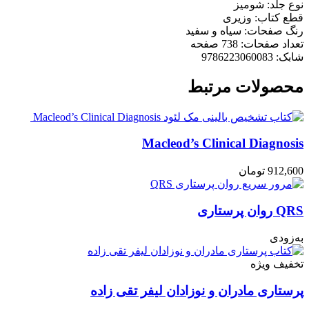
نوع جلد: شومیز
قطع کتاب: وزیری
رنگ صفحات: سیاه و سفید
تعداد صفحات: 738 صفحه
شابک: 9786223060083
محصولات مرتبط
Macleod’s Clinical Diagnosis
912,600
تومان
QRS روان پرستاری
به‌زودی
تخفیف ویژه
پرستاری مادران و نوزادان لیفر تقی زاده