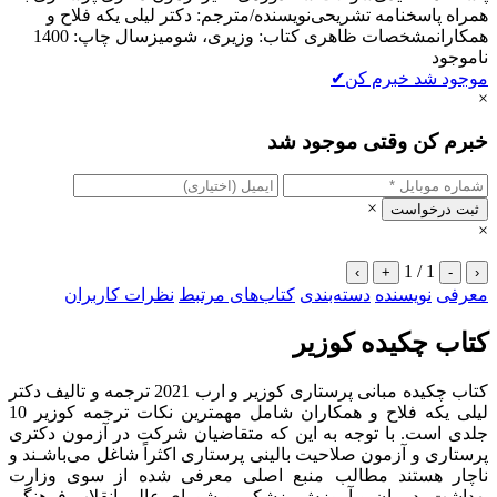
ﻫﻤﺮاه پاسخنامه ﺗﺸﺮﯾﺤﯽنویسنده/مترجم: دکتر لیلی یکه فلاح و
همکارانمشخصات ظاهری کتاب: وزیری، شومیزسال چاپ: 1400
ناموجود
موجود شد خبرم کن
✔
×
خبرم کن وقتی موجود شد
×
ثبت درخواست
×
1 / 1
›
+
-
‹
معرفی
نویسنده
دسته‌بندی
کتاب‌های مرتبط
نظرات کاربران
کتاب چکیده کوزیر
کتاب چکیده مبانی پرستاری کوزیر و ارب 2021 ترجمه و تالیف دکتر
لیلی یکه فلاح و همکاران شامل مهمترین نکات ترجمه کوزیر 10
جلدی است. ﺑﺎ ﺗﻮﺟﻪ ﺑﻪ اﯾﻦ ﮐﻪ ﻣﺘﻘﺎﺿﯿﺎن ﺷﺮﮐﺖ در آزﻣﻮن دﮐﺘﺮی
ﭘﺮﺳﺘﺎری و آزﻣﻮن ﺻﻼﺣﯿﺖ ﺑﺎﻟﯿﻨﯽ ﭘﺮﺳﺘﺎری اﮐﺜﺮاً ﺷﺎﻏﻞ ﻣﯽﺑﺎﺷـﻨﺪ و
ﻧﺎﭼﺎر ﻫﺴﺘﻨﺪ ﻣﻄﺎﻟﺐ ﻣﻨﺒﻊ اﺻﻠﯽ ﻣﻌﺮﻓﯽ ﺷﺪه از ﺳﻮی وزارت
ﺑﻬﺪاﺷﺖ، درﻣﺎن و آﻣﻮزش ﭘﺰﺷﮑﯽ و ﺷﻮرای ﻋﺎﻟﯽ اﻧﻘﻼب ﻓﺮﻫﻨﮕﯽ