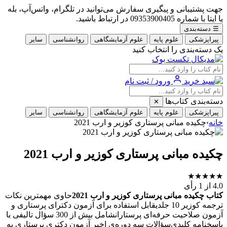
جهت پشتیبانی و پیگیری سفارش می‌توانید در تلگرام، واتس‌آپ، بله
یا ایتا با شماره 09353900405 در ارتباط باشید.
☰
دسته‌بندی
پیراپزشکی
علوم پایه
علوم آزمایشگاهی
روانشناسی
سایر
یک دسته‌بندی را انتخاب کنید
ورود / ثبت نام
دسته‌بندی کتاب‌ها
✕
پیراپزشکی
علوم پایه
علوم آزمایشگاهی
روانشناسی
سایر
خانه
›
چکیده مبانی پرستاری کوزیر و ارب 2021
چکیده مبانی پرستاری کوزیر و ارب 2021
★
★
★
★
★
4.0
از 1 رأی
کتاب چکیده مبانی پرستاری کوزیر و ارب 2021
حاوی مهمترین نکات
ترجمه کوزیر 10 جلدیقابل استفاده برای آزمون دکترای پرستاری و
آزمون صلاحیت حرفه‌ای پرستارانشامل ﺑﯿﺶ از 300 ﺳﺆال تالیفی ﺑﺎ
پاسخنامه ﮐﻠﯿﺪیﺳﺆاﻻت ﺳﻪ دوره‌ی اﺧﯿﺮ آزﻣﻮن دﮐﺘﺮی ﭘﺮﺳﺘﺎری ﺑﻪ