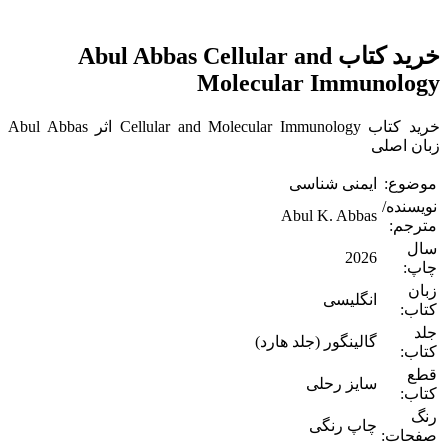
خرید کتاب Abul Abbas Cellular and
Molecular Immunology
خرید کتاب Cellular and Molecular Immunology اثر Abul Abbas
زبان اصلی
موضوع:
ایمنی شناسی
نویسنده/
Abul K. Abbas
مترجم:
سال
2026
چاپ:
زبان
انگلیسی
کتاب:
جلد
گالینگور (جلد هارد)
کتاب:
قطع
سایز رحلی
کتاب:
رنگ
چاپ رنگی
صفحات: