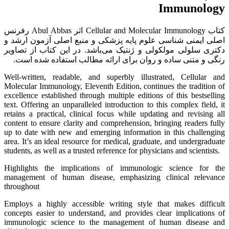
Immunology
کتاب Cellular and Molecular Immunology اثر Abul Abbas رفرنس
اصلی ایمنی شناسی علوم پایه پزشکی و منبع اصلی آزمون ارشد و
دکتری سلولی مولکولی و ژنتیک می‌باشد. در این کتاب از تصاویر
رنگی و متنی ساده و روان برای ارائه مطالب استفاده شده است.
Well-written, readable, and superbly illustrated, Cellular and
Molecular Immunology, Eleventh Edition, continues the tradition of
excellence established through multiple editions of this bestselling
text. Offering an unparalleled introduction to this complex field, it
retains a practical, clinical focus while updating and revising all
content to ensure clarity and comprehension, bringing readers fully
up to date with new and emerging information in this challenging
area. It’s an ideal resource for medical, graduate, and undergraduate
students, as well as a trusted reference for physicians and scientists.
Highlights the implications of immunologic science for the
management of human disease, emphasizing clinical relevance
throughout
Employs a highly accessible writing style that makes difficult
concepts easier to understand, and provides clear implications of
immunologic science to the management of human disease and