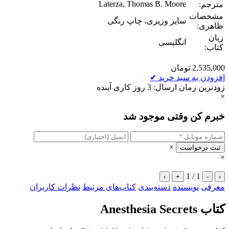
Laterza, Thomas B. Moore
مترجم:
مشخصات
سایز وزیری، چاپ رنگی
ظاهری:
زبان
انگلیسی
کتاب:
2,535,000
تومان
افزودن به سبد خرید
✔
زودترین زمان ارسال: 3 روز کاری آینده
×
خبرم کن وقتی موجود شد
×
ثبت درخواست
×
1 / 1
›
+
-
‹
معرفی
نویسنده
دسته‌بندی
کتاب‌های مرتبط
نظرات کاربران
کتاب Anesthesia Secrets