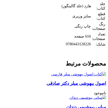
جلد
هارد (جلد گالینگور)
کتاب:
قطع
سایز وزیری
کتاب:
رنگ
چاپ رنگی
صفحات:
تعداد
616 صفحه
صفحات:
9780443128226
شابک:
محصولات مرتبط
اصول بیهوشی میلر دکتر صادقی
ناموجود
مبانی بیوشیمی دندان