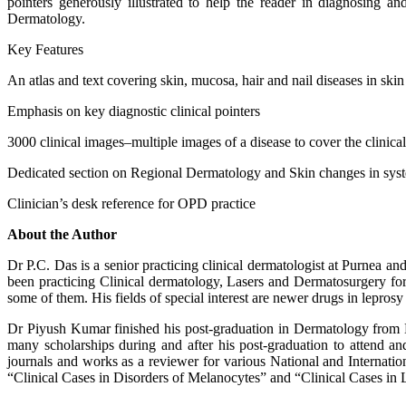
pointers generously illustrated to help the reader in diagnosing and 
Dermatology.
Key Features
An atlas and text covering skin, mucosa, hair and nail diseases in skin
Emphasis on key diagnostic clinical pointers
3000 clinical images–multiple images of a disease to cover the clinica
Dedicated section on Regional Dermatology and Skin changes in syst
Clinician’s desk reference for OPD practice
About the Author
Dr P.C. Das is a senior practicing clinical dermatologist at Purnea a
been practicing Clinical dermatology, Lasers and Dermatosurgery for
some of them. His fields of special interest are newer drugs in leprosy
Dr Piyush Kumar finished his post-graduation in Dermatology from 
many scholarships during and after his post-graduation to attend a
journals and works as a reviewer for various National and Internati
“Clinical Cases in Disorders of Melanocytes” and “Clinical Cases in L