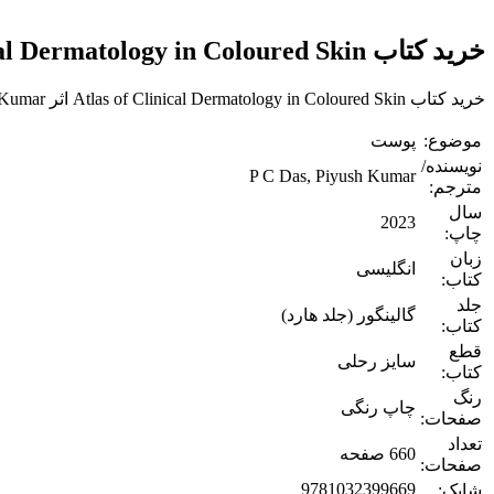
خرید کتاب Atlas of Clinical Dermatology in Coloured Skin
خرید کتاب Atlas of Clinical Dermatology in Coloured Skin اثر P C Das, Piyush Kumar زبان اصلی از مدیکال تکست بوک.
موضوع:
پوست
نویسنده/
P C Das, Piyush Kumar
مترجم:
سال
2023
چاپ:
زبان
انگلیسی
کتاب:
جلد
گالینگور (جلد هارد)
کتاب:
قطع
سایز رحلی
کتاب:
رنگ
چاپ رنگی
صفحات:
تعداد
660 صفحه
صفحات:
9781032399669
شابک: