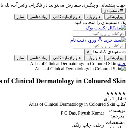
جهت پشتیبانی و پیگیری سفارش می‌توانید در تلگرام، واتس‌آپ، بله یا ایتا با شماره 09353900405
☰
دسته‌بندی
پیراپزشکی
علوم پایه
علوم آزمایشگاهی
روانشناسی
سایر
یک دسته‌بندی را انتخاب کنید
ورود / ثبت نام
دسته‌بندی کتاب‌ها
✕
پیراپزشکی
علوم پایه
علوم آزمایشگاهی
روانشناسی
سایر
خانه
›
Atlas of Clinical Dermatology in Coloured Skin
s of Clinical Dermatology in Coloured Skin
★
★
★
★
★
4.0
از 1 رأی
کتاب Atlas of Clinical Dermatology in Coloured Skin
نویسنده/
P C Das, Piyush Kumar
مترجم:
مشخصات
رحلی، چاپ رنگی
ظاهری: