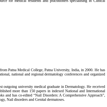
ource for medical residents and practitioners specialising in Clinical
d from Patna Medical College, Patna University, India, in 2000. He has
ational, national and regional dermatology conferences and organized
t outgoing university medical graduate in Dermatology. He received
ublished more than 150 papers in indexed National and International
 books and has co-edited “Nail Disorders: A Comprehensive Approach”,
ogy, Nail disorders and Genital dermatoses.