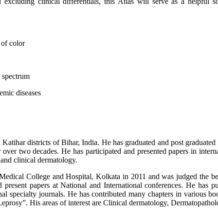
excluding clinical differentials, this Atlas will serve as a helpful s
 of color
l spectrum
emic diseases
nd Katihar districts of Bihar, India. He has graduated and post graduate
 over two decades. He has participated and presented papers in intern
 and clinical dermatology.
Medical College and Hospital, Kolkata in 2011 and was judged the bes
nd present papers at National and International conferences. He has p
onal specialty journals. He has contributed many chapters in various
eprosy”. His areas of interest are Clinical dermatology, Dermatopathol