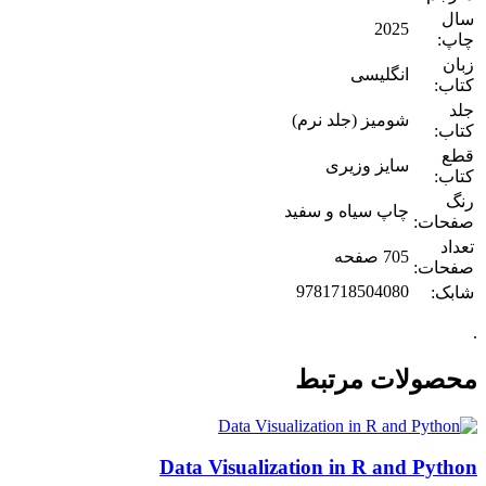
سال
2025
چاپ:
زبان
انگلیسی
کتاب:
جلد
شومیز (جلد نرم)
کتاب:
قطع
سایز وزیری
کتاب:
رنگ
چاپ سیاه و سفید
صفحات:
تعداد
705 صفحه
صفحات:
9781718504080
شابک:
.
محصولات مرتبط
Data Visualization in R and Python