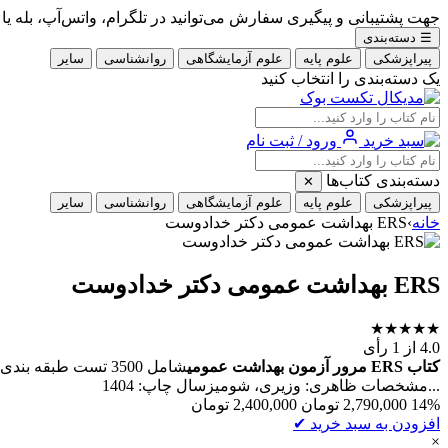
جهت پشتیبانی و پیگیری سفارش می‌توانید در تلگرام، واتس‌آپ، بله یا ایتا با شماره 09353900405
☰
دسته‌بندی
پیراپزشکی
علوم پایه
علوم آزمایشگاهی
روانشناسی
سایر
یک دسته‌بندی را انتخاب کنید
ورود / ثبت نام
دسته‌بندی کتاب‌ها
✕
پیراپزشکی
علوم پایه
علوم آزمایشگاهی
روانشناسی
سایر
خانه
›
ERS بهداشت عمومی دکتر خدادوست
ERS بهداشت عمومی دکتر خدادوست
★
★
★
★
★
4.0
از 1 رأی
کتاب ERS مرور آزمون بهداشت عمومی
شامل 3500 تست طبق
...مشخصات ظاهری: وزیری، شومیزسال چاپ: 1404
14%
2,790,000
تومان
2,400,000
تومان
افزودن به سبد خرید
✔
×