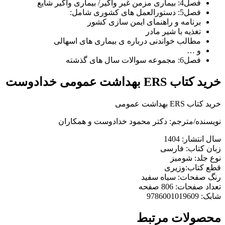
فصل4: بیماری مزمن غیر واگیر/ بیماری واگیر شایع
فصل5: دستورالعمل های کشوری شامل:
برنامه و راهنمای ایمن سازی کشور
تغذیه با شیر مادر
مطالب خواندنی درباره ی بیماری های اسهالی
و …
فصل6: مجموعه سوالات سال های گذشته
خرید کتاب ERS بهداشت عمومی خدادوست
خرید کتاب ERS بهداشت عمومی
نویسنده/مترجم: دکتر محمود خدادوست و همکاران
سال انتشار: 1404
زبان کتاب: فارسی
نوع جلد: شومیز
قطع کتاب:وزیری
رنگ صفحات: سیاه سفید
تعداد صفحات: 806 صفحه
شابک: 9786001019609
محصولات مرتبط