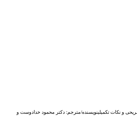
ای تشریحی و نکات تکمیلینویسنده/مترجم: دکتر محمود خدادوست و