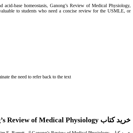
 and acid-base homeostasis, Ganong’s Review of Medical Physiology,
e valuable to students who need a concise review for the USMLE, or
ate the need to refer back to the text
خرید کتاب Ganong’s Review of Medical Physiology
خرید کتاب Ganong’s Review of Medical Physiology اثر Kim E. Barrett زبان اصلی از مدیکال تکست بوک