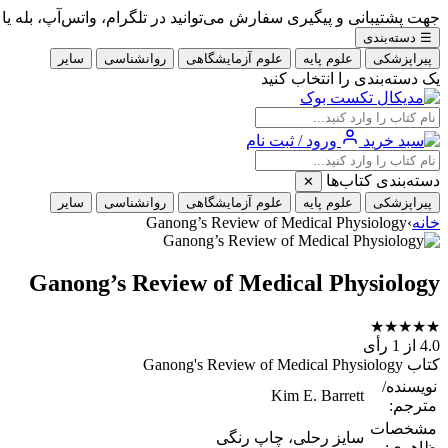
جهت پشتیبانی و پیگیری سفارش می‌توانید در تلگرام، واتس‌آپ، بله یا ایتا با شماره 09353900405
☰
دسته‌بندی
پیراپزشکی
علوم پایه
علوم آزمایشگاهی
روانشناسی
سایر
یک دسته‌بندی را انتخاب کنید
ورود / ثبت نام
دسته‌بندی کتاب‌ها
✕
پیراپزشکی
علوم پایه
علوم آزمایشگاهی
روانشناسی
سایر
خانه
›
Ganong’s Review of Medical Physiology
Ganong’s Review of Medical Physiology
★
★
★
★
★
4.0
از 1 رأی
کتاب Ganong's Review of Medical Physiology
نویسنده/
Kim E. Barrett
مترجم:
مشخصات
سایز رحلی، چاپ رنگی
ظاهری: