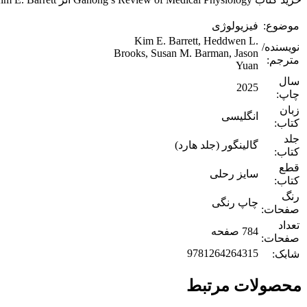
موضوع:
فیزیولوژی
Kim E. Barrett, Heddwen L.
نویسنده/
Brooks, Susan M. Barman, Jason
مترجم:
Yuan
سال
2025
چاپ:
زبان
انگلیسی
کتاب:
جلد
گالینگور (جلد هارد)
کتاب:
قطع
سایز رحلی
کتاب:
رنگ
چاپ رنگی
صفحات:
تعداد
784 صفحه
صفحات:
9781264264315
شابک:
محصولات مرتبط