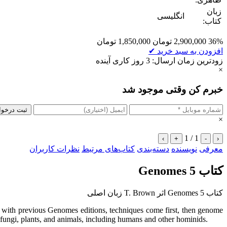
زبان
انگلیسی
کتاب:
36%
2,900,000
تومان
1,850,000
تومان
افزودن به سبد خرید
✔
زودترین زمان ارسال: 3 روز کاری آینده
×
خبرم کن وقتی موجود شد
ثبت درخو
×
1 / 1
›
+
-
‹
معرفی
نویسنده
دسته‌بندی
کتاب‌های مرتبط
نظرات کاربران
کتاب Genomes 5
کتاب Genomes 5 اثر T. Brown زبان اصلی
 with previous Genomes editions, techniques come first, then genome
 fungi, plants, and animals, including humans and other hominids.