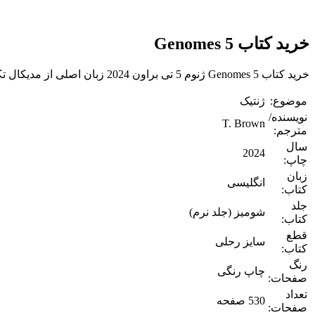
خرید کتاب Genomes 5
خرید کتاب Genomes 5 ژنوم 5 تی براون 2024 زبان اصلی از مدیکال تکست بوک.
موضوع:
ژنتیک
نویسنده/
T. Brown
مترجم:
سال
2024
چاپ:
زبان
انگلیسی
کتاب:
جلد
شومیز (جلد نرم)
کتاب:
قطع
سایز رحلی
کتاب:
رنگ
چاپ رنگی
صفحات:
تعداد
530 صفحه
صفحات: