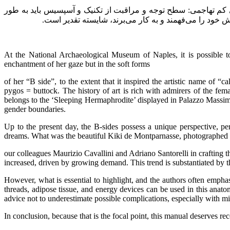
کم تهاجمی: سطح توجه و مراقبت از تکنیک و آسپسیس باید به طور
نش خود را می‌فهمند و به کار می‌برند، شایسته تقدیر است.
At the National Archaeological Museum of Naples, it is possible to 
enchantment of her gaze but in the soft forms
of her “B side”, to the extent that it inspired the artistic name of 
pygos = buttock. The history of art is rich with admirers of the fe
belongs to the ‘Sleeping Hermaphrodite’ displayed in Palazzo Massimo
gender boundaries.
Up to the present day, the B-sides possess a unique perspective, p
dreams. What was the beautiful Kiki de Montparnasse, photographed
our colleagues Maurizio Cavallini and Adriano Santorelli in crafting th
increased, driven by growing demand. This trend is substantiated by
However, what is essential to highlight, and the authors often emphasi
threads, adipose tissue, and energy devices can be used in this anat
advice not to underestimate possible complications, especially with mi
In conclusion, because that is the focal point, this manual deserves 