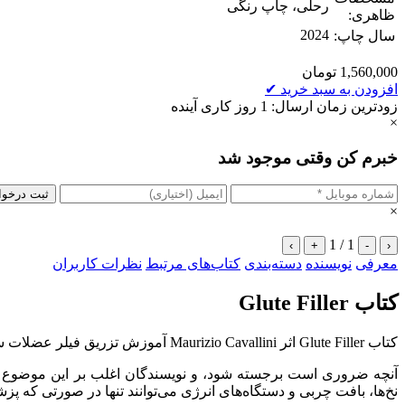
رحلی، چاپ رنگی
ظاهری:
2024
سال چاپ:
1,560,000
تومان
افزودن به سبد خرید
✔
زودترین زمان ارسال: 1 روز کاری آینده
×
خبرم کن وقتی موجود شد
ثبت درخو
×
1 / 1
›
+
-
‹
معرفی
نویسنده
دسته‌بندی
کتاب‌های مرتبط
نظرات کاربران
کتاب Glute Filler
کتاب Glute Filler اثر Maurizio Cavallini آموزش تزریق فیلر عضلات سرینی
آنچه ضروری است برجسته شود، و نویسندگان اغلب بر این موضوع در 
نخ‌ها، بافت چربی و دستگاه‌های انرژی می‌توانند تنها در صورتی که پز