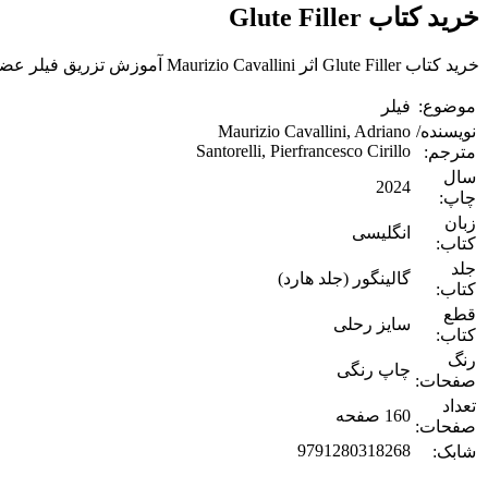
خرید کتاب Glute Filler
خرید کتاب Glute Filler اثر Maurizio Cavallini آموزش تزریق فیلر عضلات سرینی از مدیکال تکست بوک.
موضوع:
فیلر
نویسنده/
Maurizio Cavallini, Adriano
Santorelli, Pierfrancesco Cirillo
مترجم:
سال
2024
چاپ:
زبان
انگلیسی
کتاب:
جلد
گالینگور (جلد هارد)
کتاب:
قطع
سایز رحلی
کتاب:
رنگ
چاپ رنگی
صفحات:
تعداد
160 صفحه
صفحات:
9791280318268
شابک: