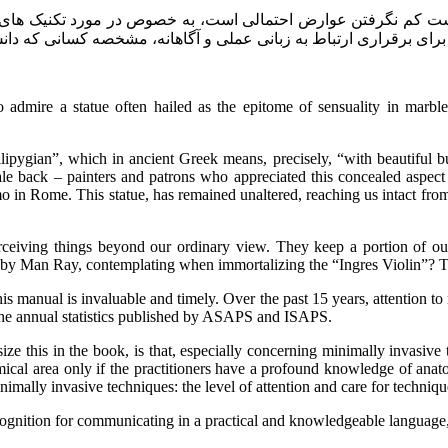
ه دست کم نگرفتن عوارض احتمالی است، به خصوص در مورد تکنیک های 
نما برای برقراری ارتباط به زبانی عملی و آگاهانه، مشخصه کسانی که دا
admire a statue often hailed as the epitome of sensuality in marble 
“callipygian”, which in ancient Greek means, precisely, “with beautiful
male back – painters and patrons who appreciated this concealed aspec
 in Rome. This statue, has remained unaltered, reaching us intact from
erceiving things beyond our ordinary view. They keep a portion of ou
 by Man Ray, contemplating when immortalizing the “Ingres Violin”? 
is manual is invaluable and timely. Over the past 15 years, attention to
 the annual statistics published by ASAPS and ISAPS.
ze this in the book, is that, especially concerning minimally invasive te
omical area only if the practitioners have a profound knowledge of an
nimally invasive techniques: the level of attention and care for techniqu
recognition for communicating in a practical and knowledgeable language