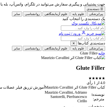
جهت پشتیبانی و پیگیری سفارش می‌توانید در تلگرام، واتس‌آپ، بله یا ایتا با شماره 09353900405
☰
دسته‌بندی
پیراپزشکی
علوم پایه
علوم آزمایشگاهی
روانشناسی
سایر
یک دسته‌بندی را انتخاب کنید
ورود / ثبت نام
دسته‌بندی کتاب‌ها
✕
پیراپزشکی
علوم پایه
علوم آزمایشگاهی
روانشناسی
سایر
خانه
›
Glute Filler
Glute Filler
★
★
★
★
★
4.0
از 1 رأی
کتاب Glute Filler اثر Maurizio Cavalliniآموزش تزریق فیلر عضلات سرینی
Maurizio Cavallini, Adriano
نویسنده/
Santorelli, Pierfrancesco
مترجم:
Cirillo
مشخصات