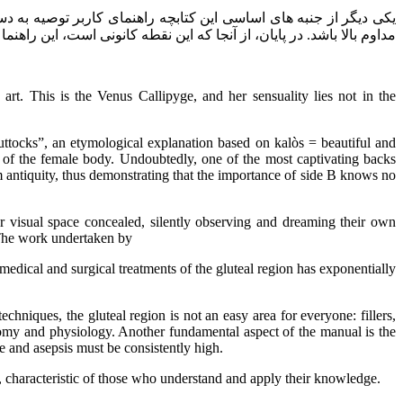
یکی دیگر از جنبه های اساسی این کتابچه راهنمای کاربر توصیه ب
مداوم بالا باشد. در پایان، از آنجا که این نقطه کانونی است، این راه
art. This is the Venus Callipyge, and her sensuality lies not in the
 buttocks”, an etymological explanation based on kalòs = beautiful and
t of the female body. Undoubtedly, one of the most captivating backs
 antiquity, thus demonstrating that the importance of side B knows no
r visual space concealed, silently observing and dreaming their own
The work undertaken by
 medical and surgical treatments of the gluteal region has exponentially
chniques, the gluteal region is not an easy area for everyone: fillers,
atomy and physiology. Another fundamental aspect of the manual is the
e and asepsis must be consistently high.
, characteristic of those who understand and apply their knowledge.