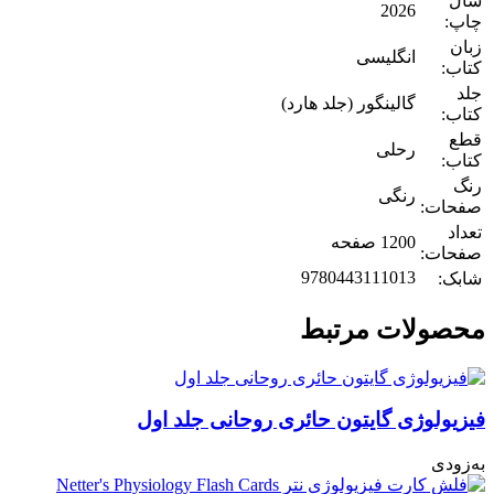
سال
2026
چاپ:
زبان
انگلیسی
کتاب:
جلد
گالینگور (جلد هارد)
کتاب:
قطع
رحلی
کتاب:
رنگ
رنگی
صفحات:
تعداد
1200 صفحه
صفحات:
9780443111013
شابک:
محصولات مرتبط
فیزیولوژی گایتون حائری روحانی جلد اول
به‌زودی