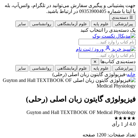
جهت پشتیبانی و پیگیری سفارش می‌توانید در تلگرام، واتس‌آپ، بله
یا ایتا با شماره 09353900405 در ارتباط باشید.
☰
دسته‌بندی
پیراپزشکی
علوم پایه
علوم آزمایشگاهی
روانشناسی
سایر
یک دسته‌بندی را انتخاب کنید
ورود / ثبت نام
دسته‌بندی کتاب‌ها
✕
پیراپزشکی
علوم پایه
علوم آزمایشگاهی
روانشناسی
سایر
خانه
›
فیزیولوژی گایتون زبان اصلی (رحلی)
فیزیولوژی گایتون زبان اصلی (رحلی)
Guyton and Hall TEXTBOOK OF Medical Physiology
★
★
★
★
★
4.0
از 1 رأی
تعداد صفحات: 1200 صفحه