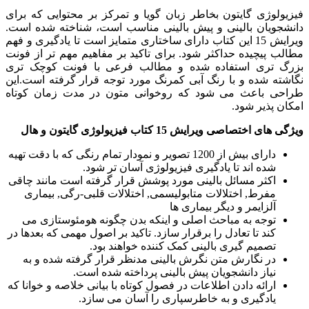
فیزیولوژی گایتون بخاطر زبان گویا و تمرکز بر محتوایی که برای
دانشجویان بالینی و پیش بالینی مناسب است، شناخته شده است.
ویرایش 15 این کتاب دارای ساختاری متمایز است تا یادگیری و فهم
مطالب پیچیده حداکثر شود. برای تاکید بر مفاهیم مهم تر از فونت
بزرگ تری استفاده شده و مطالب فرعی با فونت کوچک تری
نگاشته شده و با رنگ آبی کمرنگ مورد توجه قرار گرفته است.این
طراحی باعث می شود که روخوانی متون در مدت زمان کوتاه
امکان پذیر شود.
ویژگی های اختصاصی ویرایش 15 کتاب فیزیولوژی گایتون و هال
دارای بیش از 1200 تصویر و نمودار تمام رنگی که با دقت تهیه
شده اند تا یادگیری فیزیولوژی آسان تر شود.
اکثر مسائل بالینی مورد پوشش قرار گرفته است مانند چاقی
مفرط, اختلالات متابولیسمی, اختلالات قلبی-رگی, بیماری
آلزایمر و دیگر بیماری ها
توجه به مباحث اصلی و اینکه بدن چگونه هومئوستازی می
کند تا تعادل را برقرار سازد. تاکید بر اصول مهمی که بعدها در
تصمیم گیری بالینی کمک کننده خواهند بود.
در نگارش متن نگرش بالینی مدنظر قرار گرفته شده و به
نیاز دانشجویان پیش بالینی پرداخته شده است.
ارائه دادن اطلاعات در فصول کوتاه با بیانی خلاصه و خوانا که
یادگیری و به خاطرسپاری را آسان می سازد.