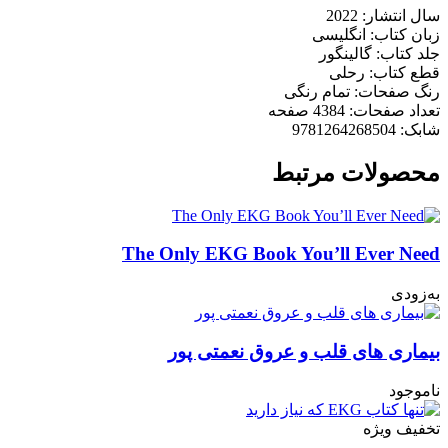
سال انتشار: 2022
زبان کتاب: انگلیسی
جلد کتاب: گالینگور
قطع کتاب: رحلی
رنگ صفحات: تمام رنگی
تعداد صفحات: 4384 صفحه
شابک: 9781264268504
محصولات مرتبط
The Only EKG Book You’ll Ever Need
به‌زودی
بیماری های قلب و عروق نعمتی پور
ناموجود
تخفیف ویژه