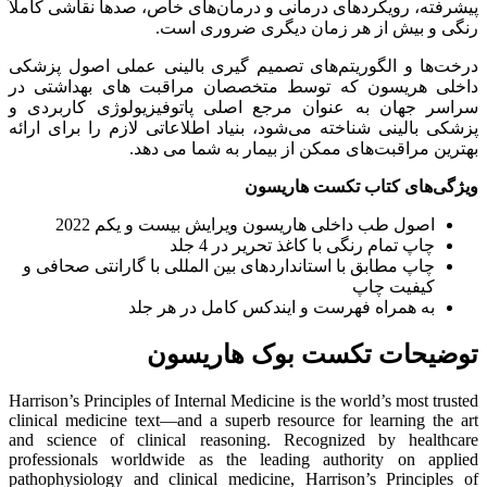
پیشرفته، رویکردهای درمانی و درمان‌های خاص، صدها نقاشی کاملاً
رنگی و بیش از هر زمان دیگری ضروری است.
درخت‌ها و الگوریتم‌های تصمیم گیری بالینی عملی اصول پزشکی
داخلی هریسون که توسط متخصصان مراقبت های بهداشتی در
سراسر جهان به عنوان مرجع اصلی پاتوفیزیولوژی کاربردی و
پزشکی بالینی شناخته می‌شود، بنیاد اطلاعاتی لازم را برای ارائه
بهترین مراقبت‌های ممکن از بیمار به شما می دهد.
ویژگی‌های کتاب تکست هاریسون
اصول طب داخلی هاریسون ویرایش بیست و یکم 2022
چاپ تمام رنگی با کاغذ تحریر در 4 جلد
چاپ مطابق با استانداردهای بین المللی با گارانتی صحافی و
کیفیت چاپ
به همراه فهرست و ایندکس کامل در هر جلد
توضیحات تکست بوک هاریسون
Harrison’s Principles of Internal Medicine is the world’s most trusted
clinical medicine text―and a superb resource for learning the art
and science of clinical reasoning. Recognized by healthcare
professionals worldwide as the leading authority on applied
pathophysiology and clinical medicine, Harrison’s Principles of