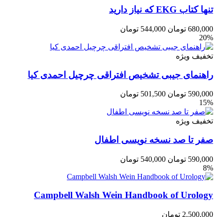
تنها کتاب EKG که نیاز دارید
680,000
تومان
544,000
تومان
20%
تخفیف ویژه
راهنمای جیبی تشخیص افتراقی چرچیل احمدی کیا
590,000
تومان
501,500
تومان
15%
تخفیف ویژه
صفر تا صد نسخه نویسی اطفال
590,000
تومان
540,000
تومان
8%
Campbell Walsh Wein Handbook of Urology
2,500,000
تومان