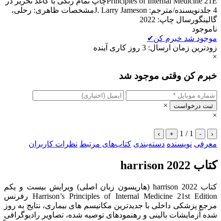
Principles of Internal Medicine 21Eچاپ تمام رنگی با کاغذ تحریر در
4 جلدنویسنده/مترجم: J. Larry Jamesonمشخصات ظاهری: رحلی،
گالینگورسال چاپ: 2022
ناموجود
موجود شد خبرم کن
✔
زودترین زمان ارسال: 3 روز کاری آینده
×
خبرم کن وقتی موجود شد
×
ثبت درخواست
×
1 / 1
›
+
-
‹
معرفی
نویسنده
دسته‌بندی
کتاب‌های مرتبط
نظرات کاربران
کتاب harrison 2022
کتاب harrison 2022 (هاریسون زبان اصلی) ویرایش بیست و یکم
Harrison’s Principles of Internal Medicine 21st Edition رفرنس
مرجع پزشکی داخلی با جدیدترین مکانیسم های بیماری، نتایج به روز
شده آزمایشات بالینی و رهنمودهای توصیه شده، تصاویر رادیوگرافی