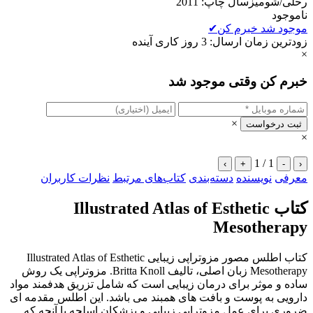
رحلی/شومیزسال چاپ: 2011
ناموجود
موجود شد خبرم کن
✔
زودترین زمان ارسال: 3 روز کاری آینده
×
خبرم کن وقتی موجود شد
×
ثبت درخواست
×
1 / 1
›
+
-
‹
معرفی
نویسنده
دسته‌بندی
کتاب‌های مرتبط
نظرات کاربران
کتاب Illustrated Atlas of Esthetic
Mesotherapy
کتاب اطلس مصور مزوتراپی زیبایی Illustrated Atlas of Esthetic
Mesotherapy زبان اصلی، تالیف Britta Knoll. مزوتراپی یک روش
ساده و موثر برای درمان زیبایی است که شامل تزریق هدفمند مواد
دارویی به پوست و بافت های همبند می باشد. این اطلس مقدمه ای
ضروری برای عمل مزوتراپی زیبایی و پزشکان اسلحه با آنچه که