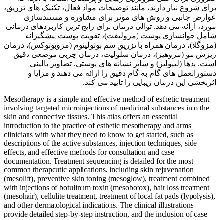
برای شروع نیاز دارند، مانند توضیحات مواد فعال، تکنیک های تزریق،
عوارض جانبی و روش های موثر برای مشاوره و مستندسازی
مورد، ارائه می دهد. توالی درمان برای رایج ترین کاربردهای درمانی
شامل جوانسازی پوست (مزولیفت)، تقویت پوست پیشگیرانه
(مزوگلا)، درمان همراه با تزریق سم بوتولینوم (مزوبوتوکس)، درمان
ریزش مو (مزوهیر)، درمان سلولیت، درمان چربی موضعی دقیق
است. پدها (لیپولیز) و سایر نشانه های پوستی. تصاویر بالینی
دستورالعمل های گام به گام دقیق را ارائه می دهند و مزایا و
اثربخشی این درمان زیبایی را تایید می کند.
Mesotherapy is a simple and effective method of esthetic treatment
involving targeted microinjections of medicinal substances into the
skin and connective tissues. This atlas offers an essential
introduction to the practice of esthetic mesotherapy and arms
clinicians with what they need to know to get started, such as
descriptions of the active substances, injection techniques, side
effects, and effective methods for consultation and case
documentation. Treatment sequencing is detailed for the most
common therapeutic applications, including skin rejuvenation
(mesolift), preventive skin toning (mesoglow), treatment combined
with injections of botulinum toxin (mesobotox), hair loss treatment
(mesohair), cellulite treatment, treatment of local fat pads (lypolysis),
and other dermatological indications. The clinical illustrations
provide detailed step-by-step instruction, and the inclusion of case