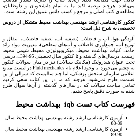
می‌باشد. هرچند توصیه اکید ما به تمام دانشجویان و داوطلبان،
مطالعه‌ی کتب اصلی و مرجع و کسب دانش عمیق این رشته است.
کنکور کارشناسی ارشد مهندسی بهداشت محیط متشکل از دروس
تخصصی به شرح ذیل است:
آلودگی هوا، آب و فاضلاب (تصفیه آب، تصفیه فاضلاب، انتقال و
توزیع آب، جمع‌آوری فاضلاب و آب‌های سطحی)، مدیریت مواد زائد
جامد، کلیات بهداشت محیط، میکروبیولوژی محیط، شیمی محیط
زیست. درسال‌های گذشته و تا کنکور سال تحصیلی 95-1394، درسی
تحت عنوان هیدرولیک (مکانیک سیالات) نیز در میان سوالات کنکور
به چشم می‌خورد. با وجود اعلام نام Fluid mechanics در لیست منابع
اعلامی سازمان سنجش پزشکی، اما چند سالیست که سوالی از این
قسمت طرح نمی‌شود. هرچند که ما در این کتاب سعی کردیم
تمامی مباحث سیالات که در سال‌های گذشته از آن‌ها سوال طرح
شده به صورت دقیق پاسخ دهیم.
فهرست کتاب تست iqb بهداشت محیط
آزمون کارشناسی ارشد رشته مهندسی بهداشت محیط سال
89-88
آزمون کارشناسی ارشد رشته مهندسی بهداشت محیط سال
90-89