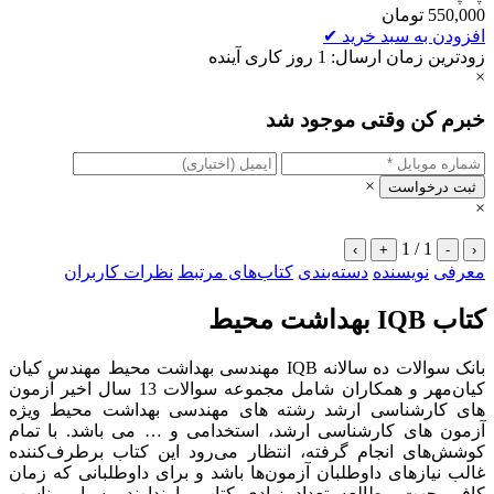
550,000
تومان
افزودن به سبد خرید
✔
زودترین زمان ارسال: 1 روز کاری آینده
×
خبرم کن وقتی موجود شد
×
ثبت درخواست
×
1 / 1
›
+
-
‹
معرفی
نویسنده
دسته‌بندی
کتاب‌های مرتبط
نظرات کاربران
کتاب IQB بهداشت محیط
بانک سوالات ده سالانه IQB مهندسی بهداشت محیط مهندس کیان
کیان‌مهر و همکاران شامل مجموعه سوالات 13 سال اخیر آزمون
های کارشناسی ارشد رشته های مهندسی بهداشت محیط ویژه
آزمون های کارشناسی ارشد، استخدامی و … می باشد. با تمام
کوشش‌های انجام‌ گرفته، انتظار می‌رود این کتاب برطرف‌کننده
غالب نیازهای داوطلبان آزمون‌ها باشد و برای داوطلبانی که زمان
کافی جهت مطالعه تعداد زیادی کتاب را ندارند، بسیار مناسب