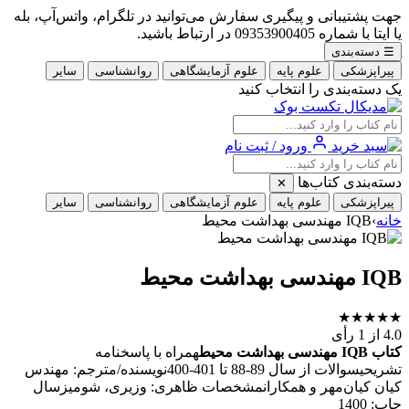
جهت پشتیبانی و پیگیری سفارش می‌توانید در تلگرام، واتس‌آپ، بله
یا ایتا با شماره 09353900405 در ارتباط باشید.
☰
دسته‌بندی
پیراپزشکی
علوم پایه
علوم آزمایشگاهی
روانشناسی
سایر
یک دسته‌بندی را انتخاب کنید
ورود / ثبت نام
دسته‌بندی کتاب‌ها
✕
پیراپزشکی
علوم پایه
علوم آزمایشگاهی
روانشناسی
سایر
خانه
›
IQB مهندسی بهداشت محیط
IQB مهندسی بهداشت محیط
★
★
★
★
★
4.0
از 1 رأی
کتاب IQB مهندسی بهداشت محیط
همراه با پاسخنامه
تشریحیسوالات از سال 89-88 تا 401-400نویسنده/مترجم: مهندس
کیان کیان‌مهر و همکارانمشخصات ظاهری: وزیری، شومیزسال
چاپ: 1400