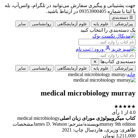
جهت پشتیبانی و پیگیری سفارش می‌توانید در تلگرام، واتس‌آپ، بله
یا ایتا با شماره 09353900405 در ارتباط باشید.
☰
دسته‌بندی
پیراپزشکی
علوم پایه
علوم آزمایشگاهی
روانشناسی
سایر
یک دسته‌بندی را انتخاب کنید
ورود / ثبت نام
دسته‌بندی کتاب‌ها
✕
پیراپزشکی
علوم پایه
علوم آزمایشگاهی
روانشناسی
سایر
خانه
›
medical microbiology murray
medical microbiology murray
★
★
★
★
★
4.0
از 1 رأی
کتاب میکروبیولوژی مورای زبان اصلی
medical microbiology
murray 9th editionنویسنده/مترجم: James D. Watsonمشخصات
ظاهری: وزیری، هاردسال چاپ: 2021
3,211,000
تومان