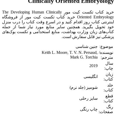
Clinically Oriented Embryology
خرید کتاب تکست کیت مور The Developing Human Clinically
Oriented Embryology خرید کتاب تکست کیت مور از فروشگاه
اینترنتی کتاب روز اقدام کنید و در اسرع وقت کتاب را درب منزل
خود تحویل بگیرید. همچنین سایر منابع مورد نیاز شما از جمله
کتاب‌های زبان وزارت بهداشت، منابع استخدامی و تکست بوک‌های
پزشکی نیز قابل سفارش است.
موضوع:
جنین شناسی
نویسنده/
Keith L. Moore, T. V. N. Persaud,
Mark G. Torchia
مترجم:
سال
2019
چاپ:
زبان
انگلیسی
کتاب:
جلد
شومیز (جلد نرم)
کتاب:
قطع
سایز رحلی
کتاب:
رنگ
چاپ رنگی
صفحات: