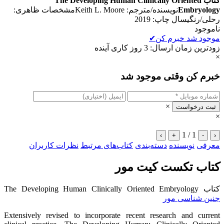
کتاب The Developing Human Clinically Oriented
Embryology
نویسنده/مترجم: Keith L. Mooreمشخصات ظاهری:
رحلی/رنگیسال چاپ: 2019
ناموجود
موجود شد خبرم کن
✔
زودترین زمان ارسال: 3 روز کاری آینده
×
خبرم کن وقتی موجود شد
×
ثبت درخواست
×
1 / 1
›
+
-
‹
معرفی
نویسنده
دسته‌بندی
کتاب‌های مرتبط
نظرات کاربران
کتاب تکست کیت مور
کتاب The Developing Human Clinically Oriented Embryology
جنین شناسی مور
Extensively revised to incorporate recent research and current