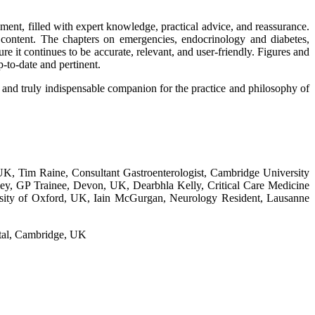
ment, filled with expert knowledge, practical advice, and reassurance.
e content. The chapters on emergencies, endocrinology and diabetes,
it continues to be accurate, relevant, and user-friendly. Figures and
p-to-date and pertinent.
 and truly indispensable companion for the practice and philosophy of
UK, Tim Raine, Consultant Gastroenterologist, Cambridge University
ley, GP Trainee, Devon, UK, Dearbhla Kelly, Critical Care Medicine
ersity of Oxford, UK, Iain McGurgan, Neurology Resident, Lausanne
ital, Cambridge, UK