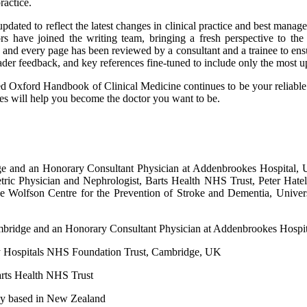
ractice.
dated to reflect the latest changes in clinical practice and best manage
hors have joined the writing team, bringing a fresh perspective to th
d every page has been reviewed by a consultant and a trainee to ensure 
eader feedback, and key references fine-tuned to include only the most u
led Oxford Handbook of Clinical Medicine continues to be your reliable
s will help you become the doctor you want to be.
dge and an Honorary Consultant Physician at Addenbrookes Hospital, 
ric Physician and Nephrologist, Barts Health NHS Trust, Peter Hate
 the Wolfson Centre for the Prevention of Stroke and Dementia, Univ
 Cambridge and an Honorary Consultant Physician at Addenbrookes Hosp
ity Hospitals NHS Foundation Trust, Cambridge, UK
Barts Health NHS Trust
tly based in New Zealand