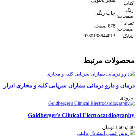
سایز پالتویی
کتاب:
رنگ
چاپ رنگی
صفحات:
تعداد
878 صفحه
صفحات:
9780198844013
شابک:
.
محصولات مرتبط
درمان و دارو درمانی بیماران سرپایی کلیه و مجاری ادرار
به‌زودی
Goldberger's Clinical Electrocardiography
1,605,500
تومان