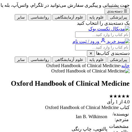
جهت پشتیبانی و پیگیری سفارش می‌توانید در تلگرام، واتس‌آپ، بله یا ایتا با شماره 09353900405
☰
دسته‌بندی
پیراپزشکی
علوم پایه
علوم آزمایشگاهی
روانشناسی
سایر
یک دسته‌بندی را انتخاب کنید
ورود / ثبت نام
دسته‌بندی کتاب‌ها
✕
پیراپزشکی
علوم پایه
علوم آزمایشگاهی
روانشناسی
سایر
خانه
›
Oxford Handbook of Clinical Medicine
Oxford Handbook of Clinical Medicine
★
★
★
★
★
4.0
از 1 رأی
کتاب Oxford Handbook of Clinical Medicine
نویسنده/
Ian B. Wilkinson
مترجم:
مشخصات
پالتویی، چاپ رنگی
ظاهری: