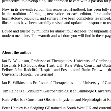
perspective, to develop a holistic approach to care with a passion for p
Now in its eleventh edition, this renowned Handbook has been fully up
In the tradition of bringing new voices to each edition, three aut
haematology, oncology, and surgery have been completely revamped, an
illustrations have been carefully revised and updated in response to r
Loved and trusted by millions for almost four decades, the unparalle
modern medicine. The warmth and wisdom you will find in these page
About the author
Ian B. Wilkinson, Professor of Therapeutics, University of Cambri
Hospitals NHS Foundation Trust, UK, Kate Wiles, Consultant Obstet
Fellow, John Radcliffe Hospital and Postdoctoral Brain Fellow at
University Hospital, Switzerland
Ian B. Wilkinson is Professor of Therapeutics at the University of
Tim Raine is a Consultant Gastroenterologist at Cambridge Univers
Kate Wiles is a Consultant Obstetric Physician and Nephrologist at 
Peter Hateley is a fledgling GP trained in South West UK and curren