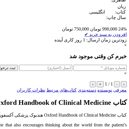
زبان
کتاب:
انگلیسی
سال چاپ:
24%
990,000
تومان
750,000
تومان
افزودن به سبد خرید
✔
زودترین زمان ارسال: 1 روز کاری آینده
×
خبرم کن وقتی موجود شد
ثبت درخو
×
1 / 1
›
+
-
‹
معرفی
نویسنده
دسته‌بندی
کتاب‌های مرتبط
نظرات کاربران
کتاب Oxford Handbook of Clinical Medicine
کتاب Oxford Handbook of Clinical Medicine هندبوک پزشکی آکسفورد زبان اصلی ویرایش 11
 that also encourages thinking about the world from the patient’s