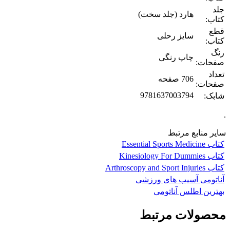
جلد
هارد (جلد سخت)
کتاب:
قطع
سایز رحلی
کتاب:
رنگ
چاپ رنگی
صفحات:
تعداد
706 صفحه
صفحات:
9781637003794
شابک:
.
سایر منابع مرتبط
کتاب Essential Sports Medicine
کتاب Kinesiology For Dummies
کتاب Arthroscopy and Sport Injuries
آناتومی آسیب های ورزشی
بهترین اطلس آناتومی
محصولات مرتبط