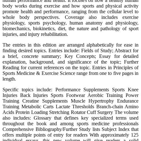
human performance and health. It focuses on how a healthy human
body works during exercise and how sports and physical activity
promote health and performance, ranging from the cellular level to
whole body perspectives. Coverage also includes exercise
physiology, sports psychology, human anatomy and physiology,
biomechanics, biokinetics, diet, the nature and pathology of sport
injuries, and injury rehabilitation.
The entries in this edition are arranged alphabetically for ease in
finding desired topics. Entries include: Fields of Study; Abstract for
a brief, concrete summary; Key Concepts; Essay for detailed
explanation, background, and significance of the topic; Further
Reading for current references on the topic. Entries in Principles of
Sports Medicine & Exercise Science range from one to five pages in
length.
Specific topics include: Performance Supplements Sports Knee
Injuries Back Injuries Sports Footwear Aerobic Training Power
Training Creatine Supplements Muscle Hypertrophy Endurance
Training Metabolic Carts Lactate Thresholds Branch-chain Amino
Acids Protein Loading Stretching Rotator Cuff Surgery The volume
also includes: Glossary that defines key specialized terms used
throughout the book and among sports medicine professionals
Comprehensive Bibliography/Further Study lists Subject Index that
offers multiple points of entry for readers With approximately 125
individual essays, this new volume will give readers a solid