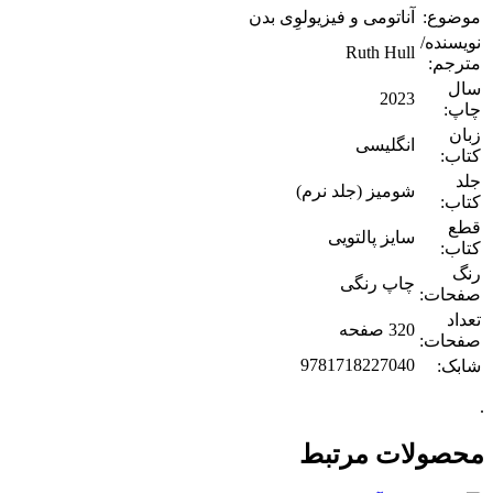
موضوع:
آناتومی و فیزیولوِی بدن
نویسنده/
Ruth Hull
مترجم:
سال
2023
چاپ:
زبان
انگلیسی
کتاب:
جلد
شومیز (جلد نرم)
کتاب:
قطع
سایز پالتویی
کتاب:
رنگ
چاپ رنگی
صفحات:
تعداد
320 صفحه
صفحات:
9781718227040
شابک:
.
محصولات مرتبط