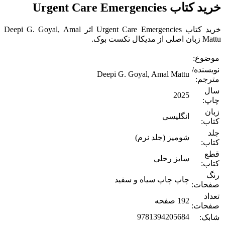
خرید کتاب Urgent Care Emergencies
خرید کتاب Urgent Care Emergencies اثر Deepi G. Goyal, Amal
Mattu زبان اصلی از مدیکال تکست بوک.
موضوع:
نویسنده/
Deepi G. Goyal, Amal Mattu
مترجم:
سال
2025
چاپ:
زبان
انگلیسی
کتاب:
جلد
شومیز (جلد نرم)
کتاب:
قطع
سایز رحلی
کتاب:
رنگ
چاپ چاپ سیاه و سفید
صفحات:
تعداد
192 صفحه
صفحات:
9781394205684
شابک: