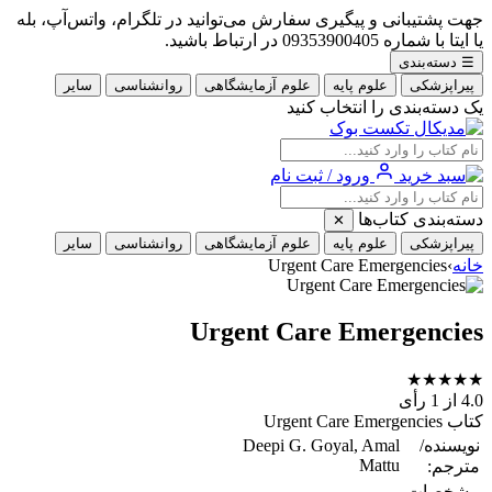
جهت پشتیبانی و پیگیری سفارش می‌توانید در تلگرام، واتس‌آپ، بله
یا ایتا با شماره 09353900405 در ارتباط باشید.
☰
دسته‌بندی
پیراپزشکی
علوم پایه
علوم آزمایشگاهی
روانشناسی
سایر
یک دسته‌بندی را انتخاب کنید
ورود / ثبت نام
دسته‌بندی کتاب‌ها
✕
پیراپزشکی
علوم پایه
علوم آزمایشگاهی
روانشناسی
سایر
خانه
›
Urgent Care Emergencies
Urgent Care Emergencies
★
★
★
★
★
4.0
از 1 رأی
کتاب Urgent Care Emergencies
نویسنده/
Deepi G. Goyal, Amal
Mattu
مترجم:
مشخصات