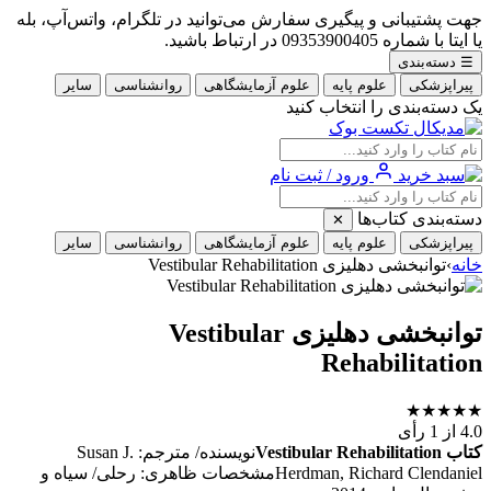
جهت پشتیبانی و پیگیری سفارش می‌توانید در تلگرام، واتس‌آپ، بله
یا ایتا با شماره 09353900405 در ارتباط باشید.
☰
دسته‌بندی
پیراپزشکی
علوم پایه
علوم آزمایشگاهی
روانشناسی
سایر
یک دسته‌بندی را انتخاب کنید
ورود / ثبت نام
دسته‌بندی کتاب‌ها
✕
پیراپزشکی
علوم پایه
علوم آزمایشگاهی
روانشناسی
سایر
خانه
›
توانبخشی دهلیزی Vestibular Rehabilitation
توانبخشی دهلیزی Vestibular
Rehabilitation
★
★
★
★
★
4.0
از 1 رأی
کتاب Vestibular Rehabilitation
نویسنده/ مترجم: Susan J.
Herdman, Richard Clendanielمشخصات ظاهری: رحلی/ سیاه و