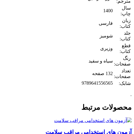
مترجم:
سال
1400
چاپ:
زبان
فارسی
کتاب:
جلد
شومیز
کتاب:
قطع
وزیری
کتاب:
رنگ
سیاه و سفید
صفحات:
تعداد
132 صفحه
صفحات:
9789641556565
شابک:
.
محصولات مرتبط
آزمون های استخدامی مراقب سلامت