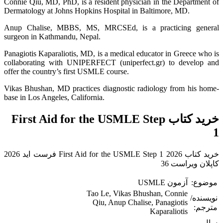
Connie Qiu, MD, PhD, is a resident physician in the Department of
Dermatology at Johns Hopkins Hospital in Baltimore, MD.
Anup Chalise, MBBS, MS, MRCSEd, is a practicing general
surgeon in Kathmandu, Nepal.
Panagiotis Kaparaliotis, MD, is a medical educator in Greece who is
collaborating with UNIPERFECT (uniperfect.gr) to develop and
offer the country’s first USMLE course.
Vikas Bhushan, MD practices diagnostic radiology from his home-
base in Los Angeles, California.
خرید کتاب First Aid for the USMLE Step
1
خرید کتاب First Aid for the USMLE Step 1 2026 فرست اید 2026
کاپلان ویراست 36
موضوع:
آزمون USMLE
Tao Le, Vikas Bhushan, Connie
نویسنده/
Qiu, Anup Chalise, Panagiotis
مترجم:
Kaparaliotis
سال