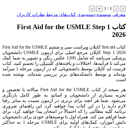
1 / 1
›
+
-
‹
معرفی
نویسنده
دسته‌بندی
کتاب‌های مرتبط
نظرات کاربران
کتاب First Aid for the USMLE Step 1
2026
کتاب first aid کاپلان ویراست سی و ششم First Aid for the USMLE
Step 1 2026 کاپلان مرجع اصلی برای آزمون USMLE دانشجویان
پزشکی می‌باشد که شامل 1200 عکس رنگی و تصویر به شما کمک
می‌کند تا فرآیندها، اختلالات و یافته‌های کلینیکی را تجسم کنید. کتاب
فرست اید کاپلان توسط دانشجویانی که در آزمون مرحله 1 سرآمد
بوده‌اند و توسط دانشکده‌های برتر بررسی شده‌اند، نوشته شده
است.
هر نسخه از کتاب First Aid for the USMLE سالانه با تخصص و
تجربه بسیاری از دانشجویان و اساتید به طور کامل بازنگری
می‌شود. شما هر آنچه برای برتری در آزمون نسبت به سایر رقبا
لازم دارید را در این کتاب پیدا خواهید کرد. این راهنمای ضروری
برنامه کلیه مطالبی را که احتمالاً در امتحان پیدا خواهید کرد، برای
شما فراهم می کند. همراه اول با توصیه‌های خودی برای دانشجویان
دانش آموزان، کمک‌های اولیه برای USMLE مرحله 1 به حداکثر
رساندن زمان تحصیل شما کمک می کند.