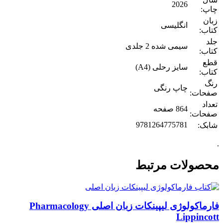
2026
چاپ:
زبان
انگلیسی
کتاب:
جلد
سیمی شده 2 جلدی
کتاب:
قطع
سایز رحلی (A4)
کتاب:
رنگ
چاپ رنگی
صفحات:
تعداد
864 صفحه
صفحات:
9781264775781
شابک:
.
محصولات مرتبط
فارماکولوژی لیپینکات زبان اصلی Pharmacology
Lippincott