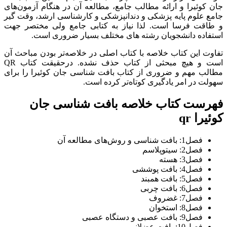
جان کوئیرا و ارائه مطالب جامع، مطالعه آن در هنگام آزمون‌های
جامع علوم پایه پزشکی و دندانپزشکی و کارشناسی ارشد، وقت گیر
و طاقت فرسا است. لذا نیاز به کتابی جامع ولی مختصر جهت
استفاده دانشجویان رشته های مختلف بسیار ضروری است.
تفاوت این کتاب خلاصه با کتاب اصلی در خلاصه‌تر بودن مباحث آن
است و هیچ مبحثی از کتاب حذف نشده. درحقیقت کتاب QR
مطالب مهم و ضروری از کتاب بافت‌ شناسی جان كوئیرا را برای
سهولت در امر یادگیری کوتاه‌تر کرده است.
فهرست کتاب خلاصه بافت‌ شناسی جان
کوئیرا qr
فصل1: بافت شناسی و روش‌های مطالعه آن
فصل2: سیتوپلاسم
فصل3: هسته
فصل4: بافت پوششی
فصل5: بافت همبند
فصل6: بافت چربی
فصل7: غضروف
فصل8: استخوان
فصل9: بافت عصبی و دستگاه عصبی
فصل10: بافت عضلانی