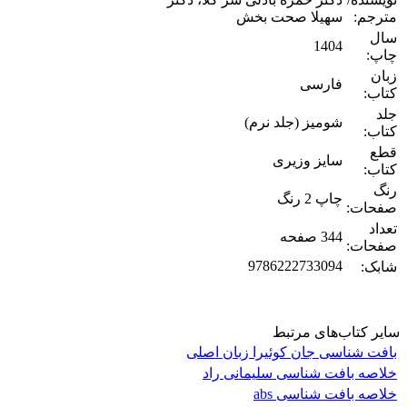
مترجم:
سهیلا صحت بخش
سال
1404
چاپ:
زبان
فارسی
کتاب:
جلد
شومیز (جلد نرم)
کتاب:
قطع
سایز وزیری
کتاب:
رنگ
چاپ 2 رنگ
صفحات:
تعداد
344 صفحه
صفحات:
9786222733094
شابک:
سایر کتاب‌های مرتبط
بافت‌ شناسی جان کوئیرا زبان اصلی
خلاصه بافت شناسی سلیمانی راد
خلاصه بافت شناسی abs