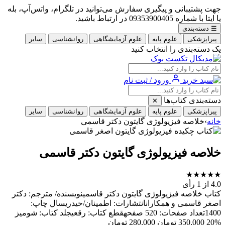
جهت پشتیبانی و پیگیری سفارش می‌توانید در تلگرام، واتس‌آپ، بله
یا ایتا با شماره 09353900405 در ارتباط باشید.
☰
دسته‌بندی
پیراپزشکی
علوم پایه
علوم آزمایشگاهی
روانشناسی
سایر
یک دسته‌بندی را انتخاب کنید
ورود / ثبت نام
دسته‌بندی کتاب‌ها
✕
پیراپزشکی
علوم پایه
علوم آزمایشگاهی
روانشناسی
سایر
خانه
›
خلاصه فیزیولوژی گایتون دکتر قاسمی
خلاصه فیزیولوژی گایتون دکتر قاسمی
★
★
★
★
★
4.0
از 1 رأی
کتاب خلاصه فیزیولوژی گایتون دکتر قاسمینویسنده/ مترجم: دکتر
اصغر قاسمی و همکارانانتشارات: اطمینان/حیدریسال چاپ:
1400تعداد صفحات: 520 صفحهقطع کتاب: رقعیجلد کتاب: شومیز
20%
350,000
تومان
280,000
تومان