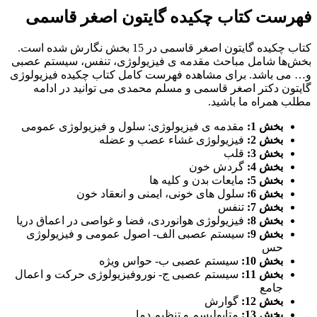
فهرست کتاب چکیده گایتون اصغر قاسمی
کتاب چکیده گایتون اصغر قاسمی در 15 بخش نگارش شده است.
بخش‌ها شامل مباحث مقدمه ی فیزیولوژی، تنفس، سیستم عصبی
و… می باشد. برای مشاهده فهرست کامل کتاب چکیده فیزیولوژی
گایتون دکتر اصغر قاسمی و مسلم محمدی می توانید در ادامه
مطلب همراه ما باشید.
بخش 1:
مقدمه ی فیزیولوژی: سلول و فیزیولوژی عمومی
بخش 2:
فیزیولوژی غشاء عصب و عضله
بخش 3:
قلب
بخش 4:
گردش خون
بخش 5:
مایعات بدن و کلیه ها
بخش 6:
سلول های خونی، ایمنی و انعقاد خون
بخش 7:
تنفس
بخش 8:
فیزیولوژی هوانوردی، فضا و غواصی در اعماق دریا
بخش 9:
سیستم عصبی الف- اصول عمومی و فیزیولوژی
حس
بخش 10:
سیستم عصبی ب- حواس ویژه
بخش 11:
سیستم عصبی ج- نوروفیزیولوژی حرکت و اعمال
جامع
بخش 12:
گوارش
بخش 13:
متابولیسم و تنظیم دما