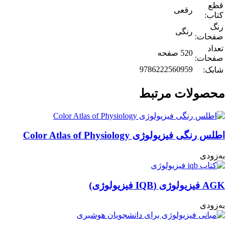
قطع
رقعی
کتاب:
رنگ
رنگی
صفحات:
تعداد
520 صفحه
صفحات:
9786222560959
شابک:
محصولات مرتبط
اطلس رنگی فیزیولوژی Color Atlas of Physiology
به‌زودی
AGK فیزیولوژی (IQB فیزیولوژی)
به‌زودی