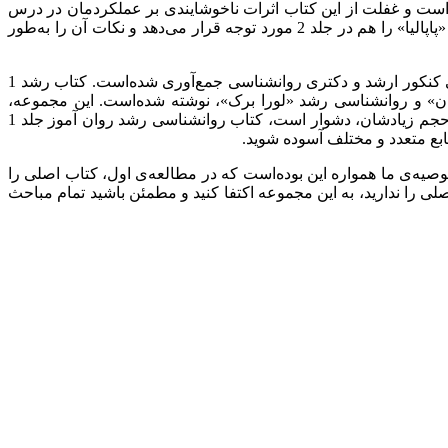
ررسی کنکور دو سال اخیر متوجه این نکته می‌شویم که توجه طراحان کنکور تا حد زیادی به کتاب روانشناسی رشد «پاپالیا» معطوف شده‎‌است و غفلت از این کتاب اثرات ناخوشایندی بر عملکردمان در درس
روانشناسی رشد خواهدگذاشت. مجموعه‌ی روانشناسی رشد روان‌آموز علاوه‌بر پوشش منابع پایه‌ای و قدیمی رشد در سال‌های اخیر، کتاب «پاپالیا» را هم در جلد 2 مورد توجه قرار می‌دهد و نکات آن را به‌طور
در این مجموعه، نظریات رشد در جلد اول و چرخه‌ی رشد از کودکی تا پیری در جلد دوم، به شکل کامل و جامع با استفاده از پنج منبع اصلی کنکور ارشد و دکتری روانشناسی جمع‌آوری شده‌است. کتاب رشد 1
کرین، روانشناسی ژنتیک منصور، روانشناسی ژنتیک2 «دکتر منصور» و «دادستان» و روانشناسی رشد «لورا برک»، نوشته شده‌است. این مجموعه،
شامل سوالات طبقه‌بندی‌شده‌ی ارشد و دکتری علوم، بهداشت و آزاد با پاسخ تشریحی است. از آن‌جا که مطالعه‌ی کتاب‌های اصلی به‌دلیل حجم زیادشان، دشوار است، کتاب روانشناسی رشد روان آموز جلد 1
بع متعدد و مختلف آسوده شوید.
‌ی ما همواره این بوده‌است که در مطالعه‌ی اول، کتاب اصلی را
لی را ندارید، به این مجموعه اکتفا کنید و مطمئن باشید تمام مباحث