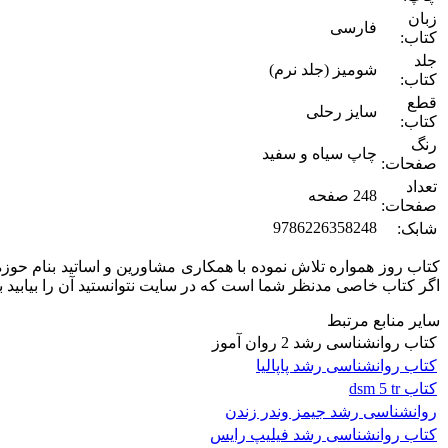
زبان
فارسی
کتاب:
جلد
شومیز (جلد نرم)
کتاب:
قطع
سایز رحلی
کتاب:
رنگ
چاپ سیاه و سفید
صفحات:
تعداد
248 صفحه
صفحات:
9786226358248
شابک:
کتاب روز همواره تلاش نموده با همکاری مشاورین و اساتید بنام حوز
اگر کتاب خاصی مدنظر شما است که در سایت نتوانستید آن را بیابید ب
سایر منابع مرتبط
کتاب روانشناسی رشد 2 روان آموز
کتاب روانشناسی رشد پاپالیا
کتاب dsm 5 tr
روانشناسی رشد جیمز وندر زندن
کتاب روانشناسی رشد فیلیپ رایس