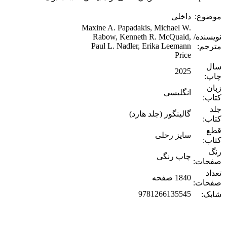
موضوع:
داخلی
Maxine A. Papadakis, Michael W.
نویسنده/
Rabow, Kenneth R. McQuaid,
Paul L. Nadler, Erika Leemann
مترجم:
Price
سال
2025
چاپ:
زبان
انگلیسی
کتاب:
جلد
گالینگور (جلد هارد)
کتاب:
قطع
سایز رحلی
کتاب:
رنگ
چاپ رنگی
صفحات:
تعداد
1840 صفحه
صفحات:
9781266135545
شابک: