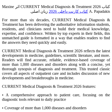
کتاب CURRENT Medical Diagnosis & Treatment 2026 اثر Maxine
A. Papadakis
کتاب کارنت داخلی 2026
زبان اصلی
For more than six decades, CURRENT Medical Diagnosis &
Treatment has been delivering the authoritative information students,
residents, and clinicians need to build their medical knowledge,
expertise, and confidence. Written by top experts in their fields, this
unmatched guide is formatted in a way that enables readers to find
the answers they need quickly and easily.
CURRENT Medical Diagnosis & Treatment 2026 reflects the latest
developments in medicine, guidelines, scientific literature, and more.
Readers will find accurate, reliable, evidence-based coverage of
more than 1,000 diseases and disorders along with a concise, yet
thorough synopsis of diagnosis and treatment. This trusted classic
covers all aspects of outpatient care and includes discussion of new
developments and breakthroughs in medicine.
CURRENT Medical Diagnosis & Treatment 2026 features:
• A comprehensive approach to patient care, focusing on the
diagnostic tools relevant to daily practice
• Coverage of more than 1,000 diseases and disorders