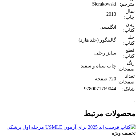
Sierakowski
مترجم:
سال
2013
چاپ:
زبان
انگلیسی
کتاب:
جلد
گالینگور (جلد هارد)
کتاب:
قطع
سایز رحلی
کتاب:
رنگ
چاپ سیاه و سفید
صفحات:
تعداد
720 صفحه
صفحات:
9780071769044
شابک:
.
محصولات مرتبط
تخفیف ویژه