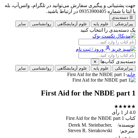
جهت پشتیبانی و پیگیری سفارش می‌توانید در تلگرام، واتس‌آپ، بله
یا ایتا با شماره 09353900405 در ارتباط باشید.
☰
دسته‌بندی
پیراپزشکی
علوم پایه
علوم آزمایشگاهی
روانشناسی
سایر
یک دسته‌بندی را انتخاب کنید
ورود / ثبت نام
دسته‌بندی کتاب‌ها
✕
پیراپزشکی
علوم پایه
علوم آزمایشگاهی
روانشناسی
سایر
خانه
›
First Aid for the NBDE part 1
First Aid for the NBDE part 1
★
★
★
★
★
4.0
از 1 رأی
کتاب First Aid for the NBDE part 1
نویسنده/
Derek M. Steinbacher,
Steven R. Sierakowski
مترجم:
مشخصات