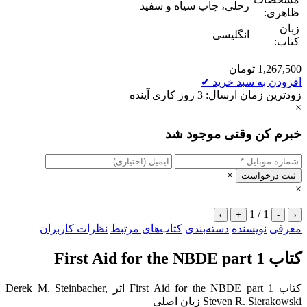
رحلی، چاپ سیاه و سفید
ظاهری:
زبان
انگلیسی
کتاب:
1,267,500
تومان
افزودن به سبد خرید
✔
زودترین زمان ارسال: 3 روز کاری آینده
×
خبرم کن وقتی موجود شد
×
ثبت درخواست
×
1 / 1
›
+
-
‹
معرفی
نویسنده
دسته‌بندی
کتاب‌های مرتبط
نظرات کاربران
کتاب First Aid for the NBDE part 1
کتاب First Aid for the NBDE part 1 اثر Derek M. Steinbacher,
Steven R. Sierakowski زبان اصلی