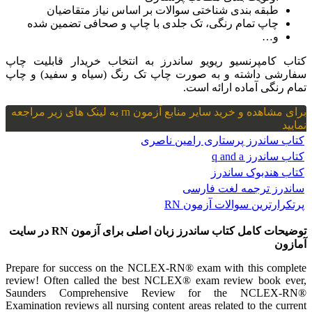
طبقه بندی شناختی سوالات بر اساس نیاز متقاضیان
چاپ تمام رنگی، تک جلدی با چاپ و صحافی تضمین شده
و…
کتاب کامپرنسیو ریویو ساندرز به انتخاب خریدار قابلیت چاپ
سفارشی داشته و به صورت چاپ تک رنگ (سیاه و سفید) و چاپ
تمام رنگی آماده ارائه است.
برای مشاهده و خرید سایر منابع آزمون rn به لینک های زیر مراجعه
نمایید
کتاب ساندرز پرستاری رامین ناصری
کتاب ساندرز q and a
کتاب هندبوک ساندرز
ساندرز ترجمه لغت فارسی
پرتکرارترین سوالات آزمون RN
توضیحات کامل کتاب ساندرز زبان اصلی برای آزمون RN در سایت
آمازون
Prepare for success on the NCLEX-RN® exam with this complete
review! Often called the best NCLEX® exam review book ever,
Saunders Comprehensive Review for the NCLEX-RN®
Examination reviews all nursing content areas related to the current