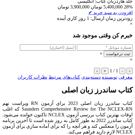
جلد هاردزبان کتاب: انگلیسی
28%
5,400,000
تومان
3,900,000
تومان
افزودن به سبد خرید
✔
زودترین زمان ارسال: 1 روز کاری آینده
×
خبرم کن وقتی موجود شد
×
ثبت درخواست
×
1 / 1
›
+
-
‹
معرفی
نویسنده
دسته‌بندی
کتاب‌های مرتبط
نظرات کاربران
کتاب ساندرز زبان اصلی
کتاب ساندرز زبان اصلی 2023 برای آزمون RN ویراست نهم
Saunders Comprehensive Review for The NCLEX-RN که اغلب
اوقات بهترین کتاب بررسی آزمون NCLEX تاکنون خوانده می‌شود.
کتاب ساندرز 2022 به طور کامل به روز شده است تا آخرین برنامه
آزمون را منعکس کند و هر آنچه را که برای آماده سازی برای آزمون
NCLEX لازم دارید فراهم می‌کند.