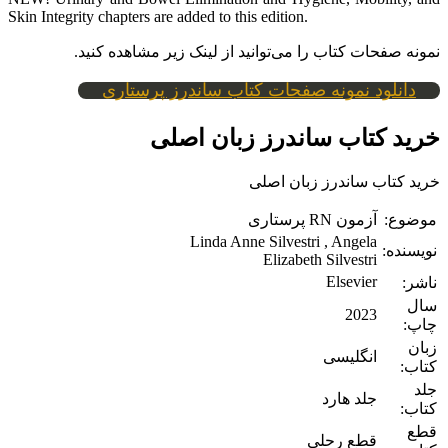
Skin Integrity chapters are added to this edition.
نمونه صفحات کتاب را می‌توانید از لینک زیر مشاهده کنید.
دانلود نمونه صفحات کتاب ساندرز پرستاری
خرید کتاب ساندرز زبان اصلی
خرید کتاب ساندرز زبان اصلی
موضوع:
آزمون RN پرستاری
Linda Anne Silvestri , Angela
نویسنده:
Elizabeth Silvestri
Elsevier
ناشر:
سال
2023
چاپ:
زبان
انگلیسی
کتاب:
جلد
جلد هارد
کتاب:
قطع
قطع رحلی