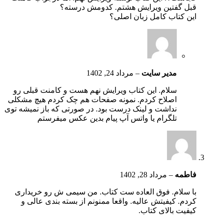
قبل گفتین ویرایش هشتم. کدومش درسته؟
این کتاب کامل زبان اصلی؟
مدیر سایت
–
مرداد 24, 1402
سلام. این کتاب ویرایش نهم هست و کامنت قبلی رو
اصلاح کردم. نمونه صفحات هم چک کردم هیچ مشکلی
نداشت و لینک درست بود. در صورتی که باز نمیشه توی
تلگرام یا واتس آپ پیام بدین عکس میفرستم
فاطمه
–
مرداد 28, 1402
با سلام. فوق العاده ست کتاب. من سیمی ش رو خریداری
کردم. کیفیتش عالیه. واقعا ممنونم از بسته بندی عالی و
کیفیت بالای کتاب.