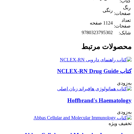
کتاب:
رنگ
رنگی
صفحات:
تعداد
1124 صفحه
صفحات:
9780323795302
شابک:
محصولات مرتبط
کتاب NCLEX-RN Drug Guide
به‌زودی
Hoffbrand's Haematology
به‌زودی
تخفیف ویژه