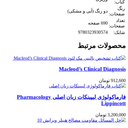
کتاب:
رنگ
دو رنگ (آبی و مشکی)
صفحات:
تعداد
690 صفحه
صفحات:
9780323930574
شابک:
محصولات مرتبط
Macleod’s Clinical Diagnosis
912,600
تومان
فارماکولوژی لیپینکات زبان اصلی Pharmacology
Lippincott
3,200,000
تومان