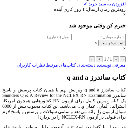
افزودن به سبد خرید
✔
زودترین زمان ارسال: 1 روز کاری آینده
×
خبرم کن وقتی موجود شد
×
ثبت درخواست
×
1 / 1
›
+
-
‹
معرفی
نویسنده
دسته‌بندی
کتاب‌های مرتبط
نظرات کاربران
کتاب ساندرز q and a
کتاب ساندرز q and a ویرایش نهم یا همان کتاب پرسش و پاسخ
ساندرز Saunders Q & A Review for the NCLEX-RN Examination
یک کتاب تمرین کامل برای آزمون RN کشورهایی همچون آمریکا،
استرالیا، آلمان، عمان و… می‌باشد. این کتاب محبوب بیش از 6000
سوال آزمون را ارائه می‌دهد و تمامی سوالات و پرسش و پاسخ لازم
برای قبولی در آزمون NCLEX-RN را در بردارد!
هر سوال با گنجاندن استراتژی آزمون، دلیل منطقی پاسخ های