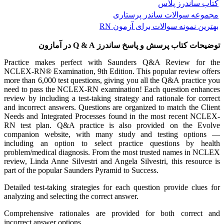
کتاب ساندرز پلاس
مجموعه سوالات ساندر پرستاری
بهترین نمونه سوالات برای آزمون RN
توضیحات کتاب پرسش و پاسخ ساندرز Q & A در آمازون
Practice makes perfect with Saunders Q&A Review for the
NCLEX-RN® Examination, 9th Edition. This popular review offers
more than 6,000 test questions, giving you all the Q&A practice you
need to pass the NCLEX-RN examination! Each question enhances
review by including a test-taking strategy and rationale for correct
and incorrect answers. Questions are organized to match the Client
Needs and Integrated Processes found in the most recent NCLEX-
RN test plan. Q&A practice is also provided on the Evolve
companion website, with many study and testing options ―
including an option to select practice questions by health
problem/medical diagnosis. From the most trusted names in NCLEX
review, Linda Anne Silvestri and Angela Silvestri, this resource is
part of the popular Saunders Pyramid to Success.
Detailed test-taking strategies for each question provide clues for
analyzing and selecting the correct answer.
Comprehensive rationales are provided for both correct and
incorrect answer options.