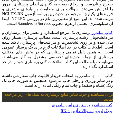
صحیح و نادرست و ارجاع صفحه به کتابهای اصلی پرستاری، مرور
را افزایش می‌دهد. سوالات برای مطابقت با نیازهای مشتری و
فرایندهای یکپارچه موجود در جدیدترین برنامه آزمون NCLEX-RN
مرتب شده اند. این منبع از معتبرترین نام در بررسی NCLEX، لیندا
آن سیلوستری‌، بخشی از هرم محبوب Saunders to Success است.
کتاب ساندرز
پرستاری یک مرجع استاندارد و معتبر برای پرستاران و
نیز دانشجویان رشته پرستاری است. مطالب پرستاری بسیار روان
بیان شده و بر روی تشخیص‌ها و مراقبت‌های پرستاری تاکید شده
است. اطلاعات کتاب در حد اطلاعات لازم برای یک پرستار عمومی
است، به همین دلیل تمامی پرستارانی که در بخش های مختلف
پرستاری از جمله بخش‌های تخصصی مشغول به کار می‌باشند،
می‌بایست با مطالعه این کتاب اطلاعات کلی پرستاری خود را در حد
استاندارد نگه دارند.
کتاب q and a ساندرز به انتخاب خریدار قابلیت چاپ سفارشی داشته
و در سایز وزیری و رحلی چاپ می‌شود. همچنین به صورت چاپ تک
رنگ (سیاه و سفید) و چاپ تمام رنگی آماده ارائه است.
برای مشاهده و خرید سایر منابع پرستاری به لینک های زیر مراجعه
نمایید
کتاب ساندرز پرستاری رامین ناصری
پرتکرارترین سوالات آزمون RN