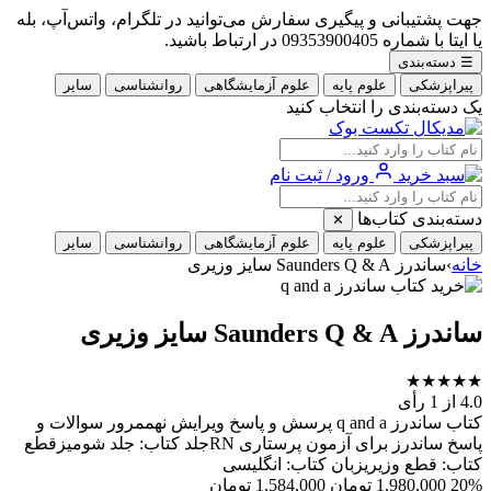
جهت پشتیبانی و پیگیری سفارش می‌توانید در تلگرام، واتس‌آپ، بله
یا ایتا با شماره 09353900405 در ارتباط باشید.
☰
دسته‌بندی
پیراپزشکی
علوم پایه
علوم آزمایشگاهی
روانشناسی
سایر
یک دسته‌بندی را انتخاب کنید
ورود / ثبت نام
دسته‌بندی کتاب‌ها
✕
پیراپزشکی
علوم پایه
علوم آزمایشگاهی
روانشناسی
سایر
خانه
›
ساندرز Saunders Q & A سایز وزیری
ساندرز Saunders Q & A سایز وزیری
★
★
★
★
★
4.0
از 1 رأی
کتاب ساندرز q and a پرسش و پاسخ ویرایش نهممرور سوالات و
پاسخ ساندرز برای آزمون پرستاری RNجلد کتاب: جلد شومیزقطع
کتاب: قطع وزیریزبان کتاب: انگلیسی
20%
1,980,000
تومان
1,584,000
تومان