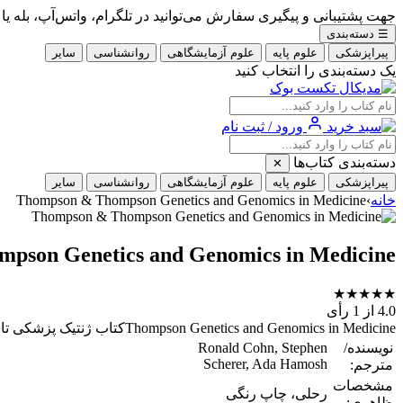
جهت پشتیبانی و پیگیری سفارش می‌توانید در تلگرام، واتس‌آپ، بله یا ایتا با شماره 09353900405
☰
دسته‌بندی
پیراپزشکی
علوم پایه
علوم آزمایشگاهی
روانشناسی
سایر
یک دسته‌بندی را انتخاب کنید
ورود / ثبت نام
دسته‌بندی کتاب‌ها
✕
پیراپزشکی
علوم پایه
علوم آزمایشگاهی
روانشناسی
سایر
خانه
›
Thompson & Thompson Genetics and Genomics in Medicine
pson Genetics and Genomics in Medicine
★
★
★
★
★
4.0
از 1 رأی
Thompson Genetics and Genomics in Medicineکتاب ژنتیک پزشکی تامپسون زبان اصلی
نویسنده/
Ronald Cohn, Stephen
Scherer, Ada Hamosh
مترجم:
مشخصات
رحلی، چاپ رنگی
ظاهری: