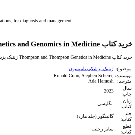
lations, for diagnosis and management.
خرید کتاب Thompson Genetics and Genomics in Medicine
خرید کتاب Thompson and Thompson Genetics in Medicine ژنتیک پزشکی تامپسون زبان اصلی از مدیکال تکست بوک.
موضوع:
ژنتیک پزشکی تامپسون
نویسنده/
Ronald Cohn, Stephen Scherer,
Ada Hamosh
مترجم:
سال
2023
چاپ:
زبان
انگلیسی
کتاب:
جلد
گالینگور (جلد هارد)
کتاب:
قطع
سایز رحلی
کتاب: