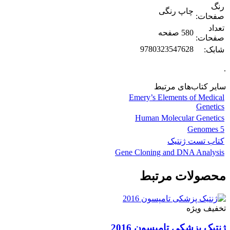
رنگ
چاپ رنگی
صفحات:
تعداد
580 صفحه
صفحات:
9780323547628
شابک:
.
سایر کتاب‌های مرتبط
Emery’s Elements of Medical
Genetics
Human Molecular Genetics
Genomes 5
کتاب تست ژنتیک
Gene Cloning and DNA Analysis
محصولات مرتبط
تخفیف ویژه
ژنتیک پزشکی تامپسون 2016