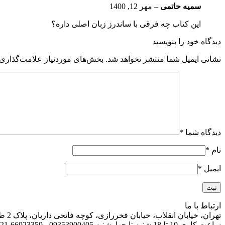
سمیه حاتمی
–
مهر 12, 1400
این کتاب چه فرقی با ساندرز زبان اصلی داره؟
دیدگاه خود را بنویسید
نشانی ایمیل شما منتشر نخواهد شد.
بخش‌های موردنیاز علامت‌گذاری 
دیدگاه شما
*
نام
*
ایمیل
*
ارتباط با ما
تهران، خیابان انقلاب، خیابان فخررازی، کوچه فاتحی داریان، پلاک 2 طبقه اول واحد 13
ساعت کاری 10 تا 18 شنبه تا چهارشنبه 09353900405 - 66923359-021