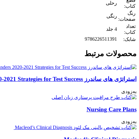
قطع
رحلی
کتاب:
رنگ
رنگی
صفحات:
تعداد
4 جلد
کتاب:
9786226511391
شابک:
محصولات مرتبط
استراتژی های ساندرز Saunders 2020-2021 Strategies for Test Success
به‌زودی
Nursing Care Plans
به‌زودی