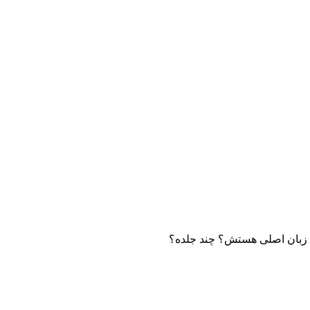
ن زبان اصلی هستش؟ چند جلده؟