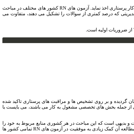
هر پرستار که بخواهد در کشور دیگری مشغول به کار یا ادامه تحصیل گردد می بایست در آزمون RN آن کشور شرکت نموده تا بتواند پروانه کار پرستاری اخذ نماید. آزمون های RN کشور های مختلف در مباحث
دیریتی که درصد کمتری از سوالات را تشکیل می دهند، متفاوت می
یان گردیده و بر روی تشخیص ها و مراقبت های پرستاری تاکید شده
ی از جمله بخش های تخصصی مشغول به کار می باشند، می بایست با
ی پرستاری در کشور امریکا است و بدیهی است که این مباحث در هر کشوری منابع مربوط به خود را
دارد. از فصل هشتم تا آخر این کتاب مباحث پایه پرستاری شامل داخلی جراحی، مادر و نوزاد، کودکان و روان پرستاری بیان گردیده است و مطالعه آن کمک زیادی به موفقیت در آزمون های RN تمامی کشور ها