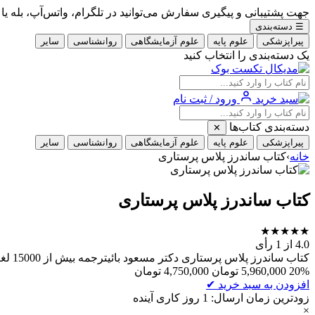
جهت پشتیبانی و پیگیری سفارش می‌توانید در تلگرام، واتس‌آپ، بله یا ایتا با شماره 09353900405
☰
دسته‌بندی
پیراپزشکی
علوم پایه
علوم آزمایشگاهی
روانشناسی
سایر
یک دسته‌بندی را انتخاب کنید
ورود / ثبت نام
دسته‌بندی کتاب‌ها
✕
پیراپزشکی
علوم پایه
علوم آزمایشگاهی
روانشناسی
سایر
خانه
›
کتاب ساندرز پلاس پرستاری
کتاب ساندرز پلاس پرستاری
★
★
★
★
★
4.0
از 1 رأی
کتاب ساندرز پلاس پرستاری دکتر مسعود بائیترجمه بیش از 15000 لغت کلیدی و کاربردینویسنده/مترجم: دکتر مسعود بائیتعداد جلد: 4 جلدسال چاپ: 2023قطع کتاب: رحلیجلد کتاب: شومیز
20%
5,960,000
تومان
4,750,000
تومان
افزودن به سبد خرید
✔
زودترین زمان ارسال: 1 روز کاری آینده
×