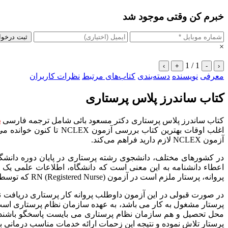
خبرم کن وقتی موجود شد
ثبت درخو
×
1 / 1
›
+
-
‹
معرفی
نویسنده
دسته‌بندی
کتاب‌های مرتبط
نظرات کاربران
کتاب ساندرز پلاس پرستاری
کتاب ساندرز پلاس پرستاری دکتر مسعود بائی شامل ترجمه فارسی
ب
آزمون NCLEX لازم دارید فراهم می‌کند.
اعطاء دانشنامه به این معنی است که دانشگاه، اطلاعات علمی یک پ
پروانه، پرستار ملزم است در آزمون RN (Registered Nurse) که توسط سازمان نظام پرستاری برگزار میگردد، شرکت نماید.
در صورت قبولی در این آزمون داوطلب پروانه کار پرستاری دریافت نم
پرستار مشغول به کار می باشد، به عهده سازمان نظام پرستاری است.
محل تحصیل و هم سازمان نظام پرستاری می بایست پاسخگو باشند. ا
پرستار تلاش نموده و نتیجه این زحمات ارائه خدمات مناسب درمانی به 