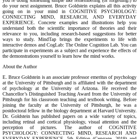
you’re doing something simple like remembering (or forgetting!) to
do your next assignment. Bruce Goldstein explains all this activity
going on in your mind in COGNITIVE PSYCHOLOGY:
CONNECTING MIND, RESEARCH, AND EVERYDAY
EXPERIENCE. Concrete examples and illustrations help you
understand both the scientific importance of theories and their
relevance to you, including research-based suggestions for better
ways to study. MindTap brings the experiments to life with
interactive demos and CogLab: The Online Cognition Lab. You can
participate in experiments as a subject and experience the effects of
the demonstrations yourself to learn how the mind works.
About the Author
E. Bruce Goldstein is an associate professor emeritus of psychology
at the University of Pittsburgh and is affiliated with the department
of psychology at the University of Arizona. He received the
Chancellor’s Distinguished Teaching Award from the University of
Pittsburgh for his classroom teaching and textbook writing. Before
joining the faculty at the University of Pittsburgh, he was a
postdoctoral fellow in the biology department at Harvard University.
Dr. Goldstein has published papers on a wide variety of topics,
including retinal and cortical physiology, visual attention and the
perception of pictures. The author of COGNITIVE
PSYCHOLOGY: CONNECTING MIND, RESEARCH AND
EVERYDAY EXPERIENCE, 5th Edition (Cengage, 2019) and