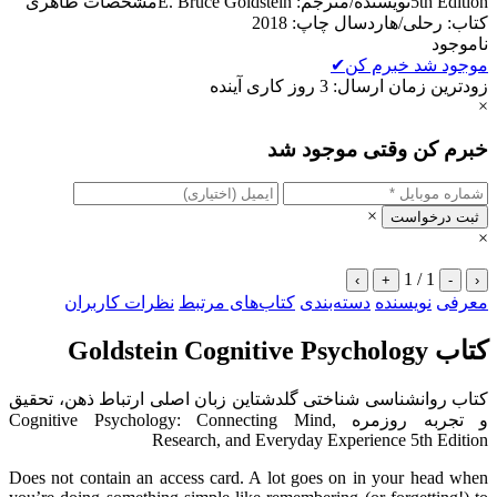
5th Editionنویسنده/مترجم: E. Bruce Goldsteinمشخصات ظاهری
کتاب: رحلی/هاردسال چاپ: 2018
ناموجود
موجود شد خبرم کن
✔
زودترین زمان ارسال: 3 روز کاری آینده
×
خبرم کن وقتی موجود شد
×
ثبت درخواست
×
1 / 1
›
+
-
‹
معرفی
نویسنده
دسته‌بندی
کتاب‌های مرتبط
نظرات کاربران
کتاب Goldstein Cognitive Psychology
کتاب روانشناسی شناختی گلدشتاین زبان اصلی ارتباط ذهن، تحقیق
و تجربه روزمره Cognitive Psychology: Connecting Mind,
Research, and Everyday Experience 5th Edition
Does not contain an access card. A lot goes on in your head when