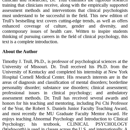
training that clinicians receive, along with the empirically supported
assessment methods and interventions that clinical psychologists
must understand to be successful in the field. This new edition of
Trull’s bestselling text covers cutting-edge trends, as well as offers
enhanced coverage of culture, gender and diversity, and
contemporary issues of health care. Written to inspire students
thinking of pursuing careers in the field of clinical psychology, this
text is a complete introduction.
About the Author
Timothy J. Trull, Ph.D., is professor of psychological sciences at the
University of Missouri. Dr. Trull received his Ph.D. from the
University of Kentucky and completed his internship at New York
Hospital Cornell Medical Center. His research interests are in the
areas of diagnosis and classification of mental disorders; borderline
personality disorder; substance use disorders; clinical assessment;
professional issues in clinical psychology; and ambulatory
assessment methods. Dr. Trull has received several awards and
honors for his teaching and mentoring, including Psi Chi Professor
of the Year, the Robert S. Daniels Junior Faculty Teaching Award,
and most recently the MU Graduate Faculty Mentor Award. He
enjoys teaching Abnormal Psychology and Introduction to Clinical
Psychology; his textbook, CLINICAL PSYCHOLOGY
(Wadsworth) is used in classes across the U.S. and internationally. A