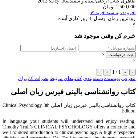
ظاهری کتاب: رحلی/سیاه و سفیدسال چاپ: 2012
1,500,000
تومان
افزودن به سبد خرید
✔
زودترین زمان ارسال: 3 روز کاری آینده
×
خبرم کن وقتی موجود شد
×
ثبت درخواست
×
1 / 1
›
+
-
‹
معرفی
نویسنده
دسته‌بندی
کتاب‌های مرتبط
نظرات کاربران
کتاب روانشناسی بالینی فیرس زبان اصلی
کتاب روانشناسی بالینی فیرس زبان اصلی Clinical Psychology 8th
Edition
In language your students will understand and enjoy reading,
Timothy Trull’s CLINICAL PSYCHOLOGY offers a concrete and
well-rounded introduction to clinical psychology. A highly respected
clinician and researcher, Dr. Trull examines the rigorous research