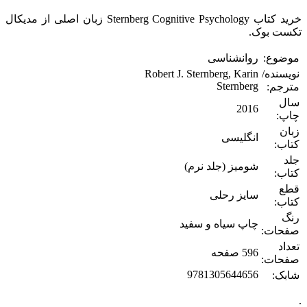
خرید کتاب Sternberg Cognitive Psychology زبان اصلی از مدیکال
تکست بوک.
موضوع:
روانشناسی
نویسنده/
Robert J. Sternberg, Karin
Sternberg
مترجم:
سال
2016
چاپ:
زبان
انگلیسی
کتاب:
جلد
شومیز (جلد نرم)
کتاب:
قطع
سایز رحلی
کتاب:
رنگ
چاپ سیاه و سفید
صفحات:
تعداد
596 صفحه
صفحات:
9781305644656
شابک:
.