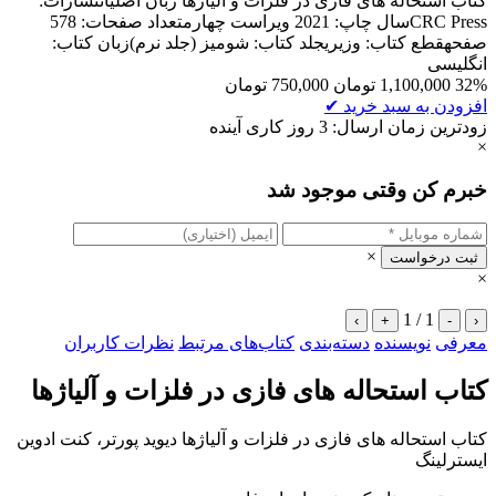
کتاب استحاله های فازی در فلزات و آلیاژها زبان اصلیانتشارات:
CRC Pressسال چاپ: 2021 ویراست چهارمتعداد صفحات: 578
صفحهقطع کتاب: وزیریجلد کتاب: شومیز (جلد نرم)زبان کتاب:
انگلیسی
32%
1,100,000
تومان
750,000
تومان
افزودن به سبد خرید
✔
زودترین زمان ارسال: 3 روز کاری آینده
×
خبرم کن وقتی موجود شد
×
ثبت درخواست
×
1 / 1
›
+
-
‹
معرفی
نویسنده
دسته‌بندی
کتاب‌های مرتبط
نظرات کاربران
کتاب استحاله های فازی در فلزات و آلیاژها
کتاب استحاله های فازی در فلزات و آلیاژها دیوید پورتر، کنت ادوین
ایسترلینگ‌