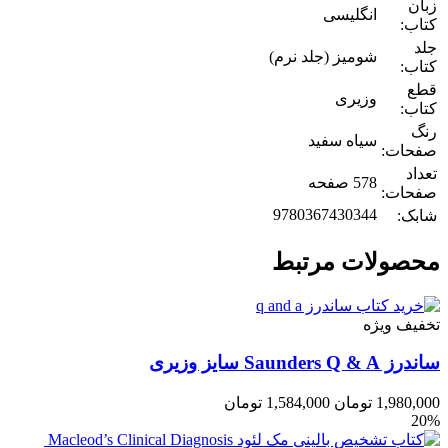
زبان
انگلیسی
کتاب:
جلد
شومیز (جلد نرم)
کتاب:
قطع
وزیری
کتاب:
رنگ
سیاه سفید
صفحات:
تعداد
578 صفحه
صفحات:
9780367430344
شابک:
محصولات مرتبط
تخفیف ویژه
ساندرز Saunders Q & A سایز وزیری
1,980,000
تومان
1,584,000
تومان
20%